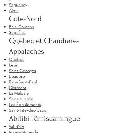
Saguenay
Alma
Côte-Nord
Baie-Comeau
Sept-Îles
Québec et Chaudière-
Appalaches
Québec
Lévis
Saint-Georges
Beaupre
Baie-Saint-Paul
Clermont
La Malbaie
Saint-Hilarion
Les Éboulements
Saint-Tite-des-Caps
Abitibi-Témiscamingue
Val-d'Or
Rouyn-Noranda