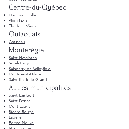
Centre-du-Québec
Drummondville
Victoriaville
Thetford Mines
Outaouais
Gatineau
Montérégie
Saint-Hyacinthe
Sorel-Tracy
Salaberry-de-Valleyfield
Mont-Saint-Hilaire
Saint-Basile-le-Grand
Autres municipalités
Saint-Lambert
Saint-Donat
Mont-Laurier
Rivière-Rouge
Labelle
Ferme-Neuve
Nominingue