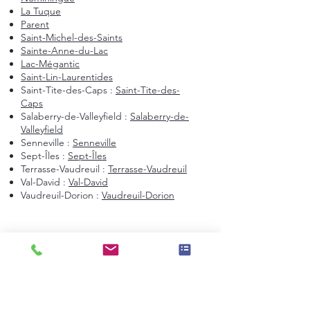
La Tuque
Parent
Saint-Michel-des-Saints
Sainte-Anne-du-Lac
Lac-Mégantic
Saint-Lin-Laurentides
Saint-Tite-des-Caps :
Saint-Tite-des-
Caps
Salaberry-de-Valleyfield :
Salaberry-de-
Valleyfield
Senneville :
Senneville
Sept-Îles :
Sept-Îles
Terrasse-Vaudreuil :
Terrasse-Vaudreuil
Val-David :
Val-David
Vaudreuil-Dorion :
Vaudreuil-Dorion
Montréal et environs
Montréal
Laval