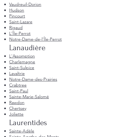
Vaudreuil-Dorion
Hudson
Pincourt
Saint-Lazare
Rigaud
L'Île-Perrot
Notre-Dame-de-l'Île-Perrot
Lanaudière
L'Assomption
Charlemagne
Saint-Sulpice
Lavaltrie
Notre-Dame-des-Prairies
Crabtree
Saint-Paul
Sainte-Marie-Salomé
Rawdon
Chertsey
Joliette
Laurentides
Sainte-Adèle
Sainte-Agathe-des-Monts