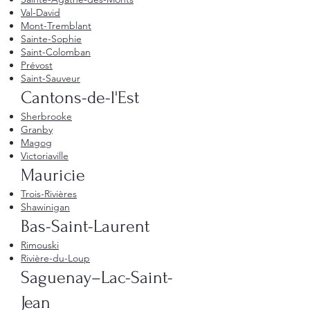
Val-David
Mont-Tremblant
Sainte-Sophie
Saint-Colomban
Prévost
Saint-Sauveur
Cantons-de-l'Est
Sherbrooke
Granby
Magog
Victoriaville
Mauricie
Trois-Rivières
Shawinigan
Bas-Saint-Laurent
Rimouski
Rivière-du-Loup
Saguenay–Lac-Saint-
Jean