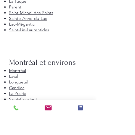
La Tuque
Parent
Saint-Michel-des-Saints
Sainte-Anne-du-Lac
Lac-Mégantic
Saint-Lin-Laurentides
Montréal et environs
Montréal
Laval
Longueuil
Candiac
La Prairie
Saint-Constant
Beauharnois
Saint-Bruno-de-Montarville
Boucherville
Sainte-Julie
Saint-Augustin-de-Desmaures