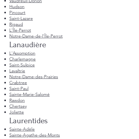
Vaudreuil-Dorion
Hudson
Pincourt
Saint-Lazare
Rigaud
L'Île-Perrot
Notre-Dame-de-l'Île-Perrot
Lanaudière
L'Assomption
Charlemagne
Saint-Sulpice
Lavaltrie
Notre-Dame-des-Prairies
Crabtree
Saint-Paul
Sainte-Marie-Salomé
Rawdon
Chertsey
Joliette
Laurentides
Sainte-Adèle
Sainte-Agathe-des-Monts