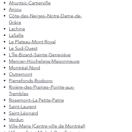
Ahuntsic-Cartierville
Anjou
Côte-des-Neiges–Notre-Dame-de-
Grâce
Lachine
LaSalle
Le Plateau-Mont-Royal
Le Sud-Ouest
L'Île-Bizard–Sainte-Geneviève
Mercier–Hochelaga-Maisonneuve
Montréal-Nord
Outremont
Pierrefonds-Roxboro
Rivière-des-Prairies–Pointe-aux-
Trembles
Rosemont–La Petite-Patrie
Saint-Laurent
Saint-Léonard
Verdun
Ville-Marie (Centre-ville de Montréal)