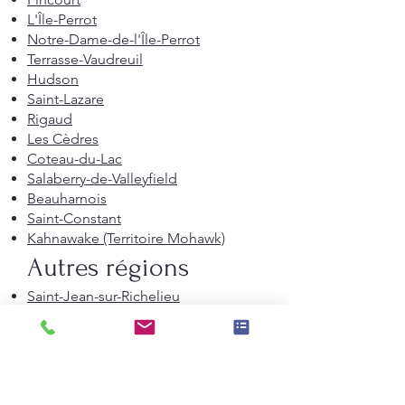
L'Île-Perrot
Notre-Dame-de-l'Île-Perrot
Terrasse-Vaudreuil
Hudson
Saint-Lazare
Rigaud
Les Cèdres
Coteau-du-Lac
Salaberry-de-Valleyfield
Beauharnois
Saint-Constant
Kahnawake (Territoire Mohawk)
Autres régions
Saint-Jean-sur-Richelieu
Autres municipalités
Saint-Lambert
Saint-Donat
Mont-Laurier