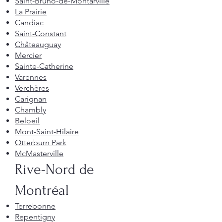
Saint-Bruno-de-Montarville
La Prairie
Candiac
Saint-Constant
Châteauguay
Mercier
Sainte-Catherine
Varennes
Verchères
Carignan
Chambly
Beloeil
Mont-Saint-Hilaire
Otterburn Park
McMasterville
Rive-Nord de
Montréal
Terrebonne
Repentigny