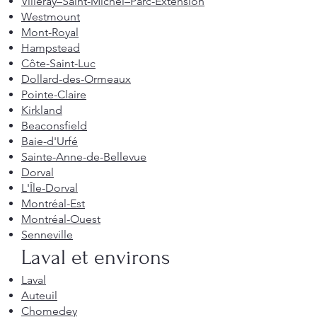
Villeray–Saint-Michel–Parc-Extension
Westmount
Mont-Royal
Hampstead
Côte-Saint-Luc
Dollard-des-Ormeaux
Pointe-Claire
Kirkland
Beaconsfield
Baie-d'Urfé
Sainte-Anne-de-Bellevue
Dorval
L'Île-Dorval
Montréal-Est
Montréal-Ouest
Senneville
Laval et environs
Laval
Auteuil
Chomedey