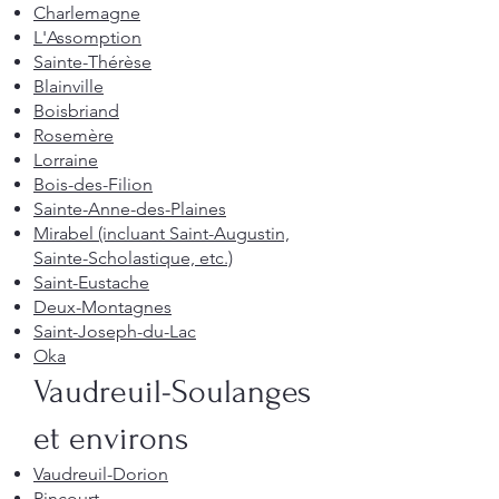
Charlemagne
L'Assomption
Sainte-Thérèse
Blainville
Boisbriand
Rosemère
Lorraine
Bois-des-Filion
Sainte-Anne-des-Plaines
Mirabel (incluant Saint-Augustin,
Sainte-Scholastique, etc.)
Saint-Eustache
Deux-Montagnes
Saint-Joseph-du-Lac
Oka
Vaudreuil-Soulanges
et environs
Vaudreuil-Dorion
Pincourt