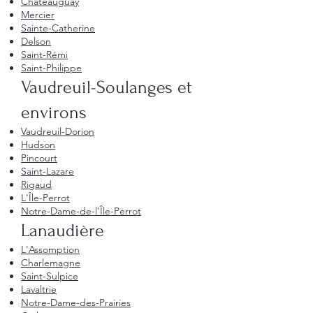
Châteauguay
Mercier
Sainte-Catherine
Delson
Saint-Rémi
Saint-Philippe
Vaudreuil-Soulanges et
environs
Vaudreuil-Dorion
Hudson
Pincourt
Saint-Lazare
Rigaud
L'Île-Perrot
Notre-Dame-de-l'Île-Perrot
Lanaudière
L'Assomption
Charlemagne
Saint-Sulpice
Lavaltrie
Notre-Dame-des-Prairies