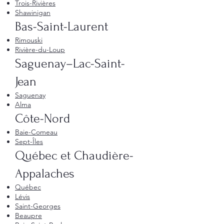
Trois-Rivières
Shawinigan
Bas-Saint-Laurent
Rimouski
Rivière-du-Loup
Saguenay–Lac-Saint-
Jean
Saguenay
Alma
Côte-Nord
Baie-Comeau
Sept-Îles
Québec et Chaudière-
Appalaches
Québec
Lévis
Saint-Georges
Beaupre