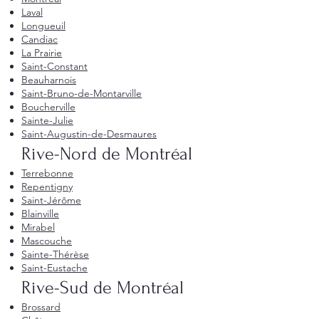
Laval
Longueuil
Candiac
La Prairie
Saint-Constant
Beauharnois
Saint-Bruno-de-Montarville
Boucherville
Sainte-Julie
Saint-Augustin-de-Desmaures
Rive-Nord de Montréal
Terrebonne
Repentigny
Saint-Jérôme
Blainville
Mirabel
Mascouche
Sainte-Thérèse
Saint-Eustache
Rive-Sud de Montréal
Brossard