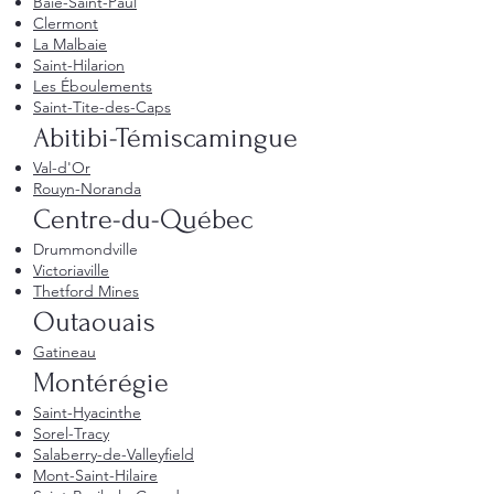
Baie-Saint-Paul
Clermont
La Malbaie
Saint-Hilarion
Les Éboulements
Saint-Tite-des-Caps
Abitibi-Témiscamingue
Val-d'Or
Rouyn-Noranda
Centre-du-Québec
Drummondville
Victoriaville
Thetford Mines
Outaouais
Gatineau
Montérégie
Saint-Hyacinthe
Sorel-Tracy
Salaberry-de-Valleyfield
Mont-Saint-Hilaire