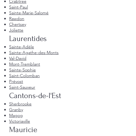
Crabtree
Saint-Paul
Sainte-Marie-Salomé
Rawdon
Chertsey
Joliette
Laurentides
Sainte-Adèle
Sainte-Agathe-des-Monts
Val-David
Mont-Tremblant
Sainte-Sophie
Saint-Colomban
Prévost
Saint-Sauveur
Cantons-de-l'Est
Sherbrooke
Granby
Magog
Victoriaville
Mauricie