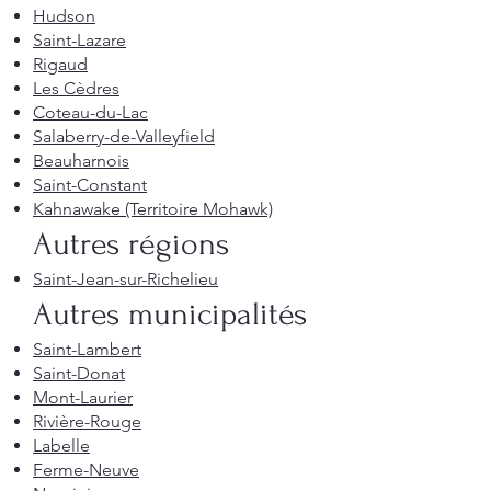
Hudson
Saint-Lazare
Rigaud
Les Cèdres
Coteau-du-Lac
Salaberry-de-Valleyfield
Beauharnois
Saint-Constant
Kahnawake (Territoire Mohawk)
Autres régions
Saint-Jean-sur-Richelieu
Autres municipalités
Saint-Lambert
Saint-Donat
Mont-Laurier
Rivière-Rouge
Labelle
Ferme-Neuve