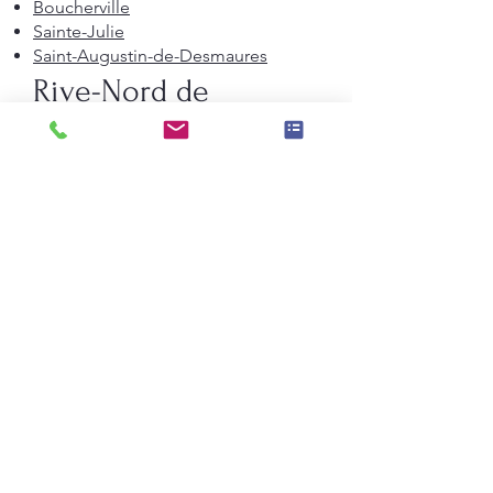
Boucherville
Sainte-Julie
Saint-Augustin-de-Desmaures
Rive-Nord de
Montréal
Terrebonne
Repentigny
Saint-Jérôme
Blainville
Mirabel
Mascouche
Sainte-Thérèse
Saint-Eustache
Rive-Sud de
Montréal
Brossard
Châteauguay