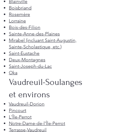
Blainville
Boisbriand
Rosemère
Lorraine
Bois-des-Filion
Sainte-Anne-des-Plaines
Mirabel (incluant Saint-Augustin,
Sainte-Scholastique, etc.)
Saint-Eustache
Deux-Montagnes
Saint-Joseph-du-Lac
Oka
Vaudreuil-Soulanges
et environs
Vaudreuil-Dorion
Pincourt
L'Île-Perrot
Notre-Dame-de-l'Île-Perrot
Terrasse-Vaudreuil