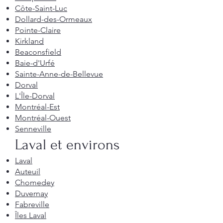
Côte-Saint-Luc
Dollard-des-Ormeaux
Pointe-Claire
Kirkland
Beaconsfield
Baie-d'Urfé
Sainte-Anne-de-Bellevue
Dorval
L'Île-Dorval
Montréal-Est
Montréal-Ouest
Senneville
Laval et environs
Laval
Auteuil
Chomedey
Duvernay
Fabreville
Îles Laval