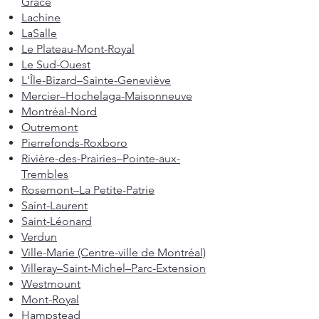
Grâce
Lachine
LaSalle
Le Plateau-Mont-Royal
Le Sud-Ouest
L'Île-Bizard–Sainte-Geneviève
Mercier–Hochelaga-Maisonneuve
Montréal-Nord
Outremont
Pierrefonds-Roxboro
Rivière-des-Prairies–Pointe-aux-
Trembles
Rosemont–La Petite-Patrie
Saint-Laurent
Saint-Léonard
Verdun
Ville-Marie (Centre-ville de Montréal)
Villeray–Saint-Michel–Parc-Extension
Westmount
Mont-Royal
Hampstead