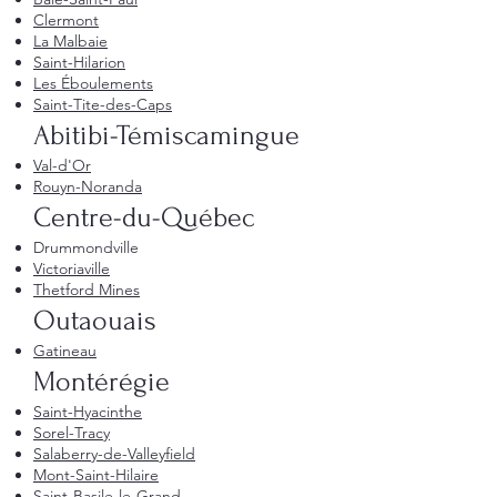
Clermont
La Malbaie
Saint-Hilarion
Les Éboulements
Saint-Tite-des-Caps
Abitibi-Témiscamingue
Val-d'Or
Rouyn-Noranda
Centre-du-Québec
Drummondville
Victoriaville
Thetford Mines
Outaouais
Gatineau
Montérégie
Saint-Hyacinthe
Sorel-Tracy
Salaberry-de-Valleyfield
Mont-Saint-Hilaire
Saint-Basile-le-Grand