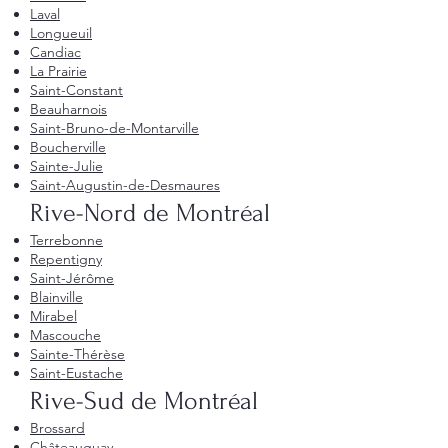
Laval
Longueuil
Candiac
La Prairie
Saint-Constant
Beauharnois
Saint-Bruno-de-Montarville
Boucherville
Sainte-Julie
Saint-Augustin-de-Desmaures
Rive-Nord de Montréal
Terrebonne
Repentigny
Saint-Jérôme
Blainville
Mirabel
Mascouche
Sainte-Thérèse
Saint-Eustache
Rive-Sud de Montréal
Brossard
Châteauguay