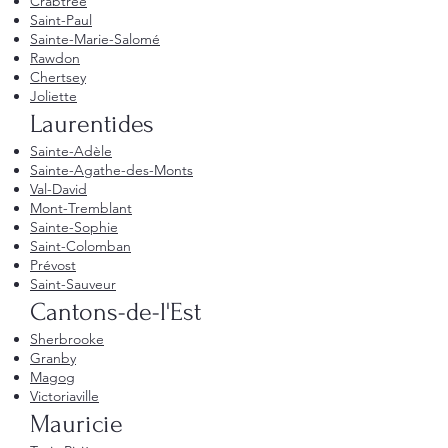
Crabtree
Saint-Paul
Sainte-Marie-Salomé
Rawdon
Chertsey
Joliette
Laurentides
Sainte-Adèle
Sainte-Agathe-des-Monts
Val-David
Mont-Tremblant
Sainte-Sophie
Saint-Colomban
Prévost
Saint-Sauveur
Cantons-de-l'Est
Sherbrooke
Granby
Magog
Victoriaville
Mauricie