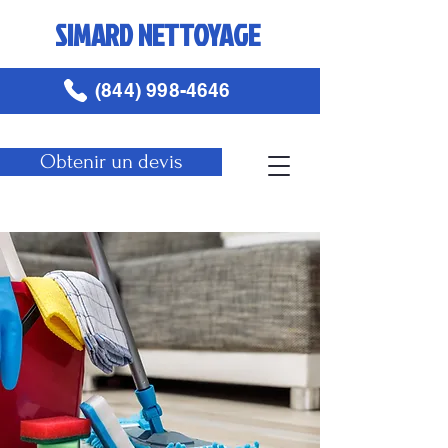
SIMARD NETTOYAGE
(844) 998-4646
Obtenir un devis