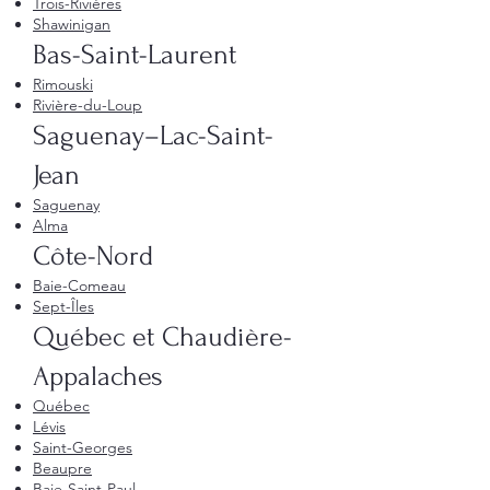
Trois-Rivières
Shawinigan
Bas-Saint-Laurent
Rimouski
Rivière-du-Loup
Saguenay–Lac-Saint-
Jean
Saguenay
Alma
Côte-Nord
Baie-Comeau
Sept-Îles
Québec et Chaudière-
Appalaches
Québec
Lévis
Saint-Georges
Beaupre
Baie-Saint-Paul