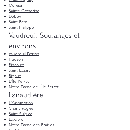
Mercier
Sainte-Catherine
Delson
Saint-Rémi
Saint-Philippe
Vaudreuil-Soulanges et
environs
Vaudreuil-Dorion
Hudson
Pincourt
Saint-Lazare
Rigaud
L'Île-Perrot
Notre-Dame-de-l'Île-Perrot
Lanaudière
L'Assomption
Charlemagne
Saint-Sulpice
Lavaltrie
Notre-Dame-des-Prairies