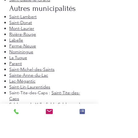
Autres municipalités
Saint-Lambert
Saint-Donat
Mont-Laurier
Rivière-Rouge
Labelle
Ferme-Neuve
Nominingue
La Tuque
Parent
Saint-Michel-des-Saints
Sainte-Anne-du-Lac
Lac-Mégantic
Saint-Lin-Laurentides
Saint-Tite-des-Caps :
Saint-Tite-des-
Caps
Salaberry-de-Valleyfield :
Salaberry-de-
Valleyfield
Senneville :
Senneville
Sept-Îles :
Sept-Îles
Terrasse-Vaudreuil :
Terrasse-Vaudreuil
Val-David :
Val-David