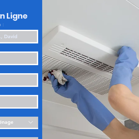
en Ligne
 :
ménage