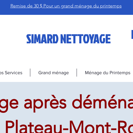
Remise de 30 $ Pour un grand ménage du printemps
SIMARD NETTOYAGE
s Services
Grand ménage
Ménage du Printemps
ge après démén
 Plateau-Mont-Ro