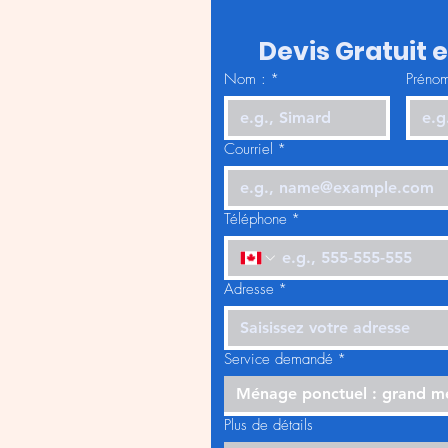
Devis Gratuit 
Nom :
*
Prénom
Courriel
*
Téléphone
*
Adresse
*
Service demandé
*
Ménage ponctuel : grand 
Plus de détails