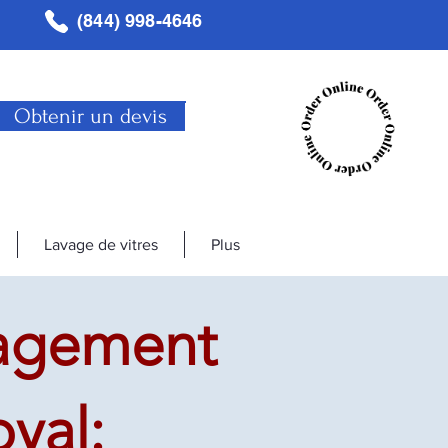
(844) 998-4646
Obtenir un devis
Lavage de vitres
Plus
agement
yal: