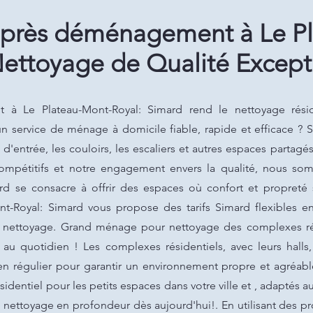
près déménagement à Le P
Nettoyage de Qualité Except
à Le Plateau-Mont-Royal: Simard rend le nettoyage réside
n service de ménage à domicile fiable, rapide et efficace ? 
 d'entrée, les couloirs, les escaliers et autres espaces partag
 compétitifs et notre engagement envers la qualité, nous so
ard se consacre à offrir des espaces où confort et propreté 
-Royal: Simard vous propose des tarifs Simard flexibles en
e nettoyage. Grand ménage pour nettoyage des complexes ré
au quotidien ! Les complexes résidentiels, avec leurs halls,
ien régulier pour garantir un environnement propre et agréabl
sidentiel pour les petits espaces dans votre ville et , adaptés 
 nettoyage en profondeur dès aujourd'hui!. En utilisant des p