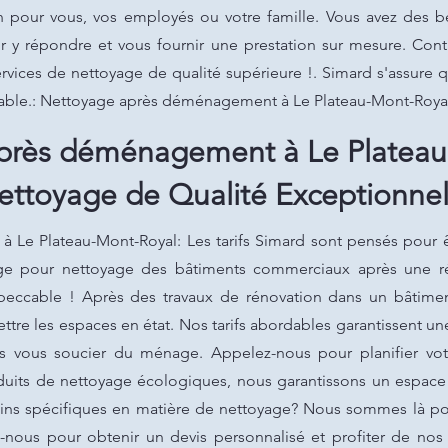
n pour vous, vos employés ou votre famille. Vous avez des b
y répondre et vous fournir une prestation sur mesure. Cont
ervices de nettoyage de qualité supérieure !. Simard s'assure
hable.: Nettoyage après déménagement à Le Plateau-Mont-Roya
près déménagement à Le Plateau
ettoyage de Qualité Exceptionnel
e Plateau-Mont-Royal: Les tarifs Simard sont pensés pour êt
ge pour nettoyage des bâtiments commerciaux après une r
eccable ! Après des travaux de rénovation dans un bâtiment
tre les espaces en état. Nos tarifs abordables garantissent un
ns vous soucier du ménage. Appelez-nous pour planifier vo
roduits de nettoyage écologiques, nous garantissons un espac
oins spécifiques en matière de nettoyage? Nous sommes là po
-nous pour obtenir un devis personnalisé et profiter de nos