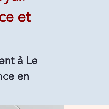
ce et
nt à Le
nce en