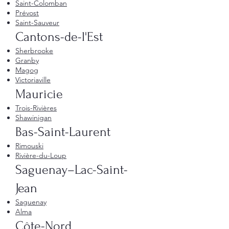
Saint-Colomban
Prévost
Saint-Sauveur
Cantons-de-l'Est
Sherbrooke
Granby
Magog
Victoriaville
Mauricie
Trois-Rivières
Shawinigan
Bas-Saint-Laurent
Rimouski
Rivière-du-Loup
Saguenay–Lac-Saint-
Jean
Saguenay
Alma
Côte-Nord