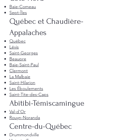
Baie-Comeau
Sept-Îles
Québec et Chaudière-
Appalaches
Québec
Lévis
Saint-Georges
Beaupre
Baie-Saint-Paul
Clermont
La Malbaie
Saint-Hilarion
Les Éboulements
Saint-Tite-des-Caps
Abitibi-Témiscamingue
Val-d'Or
Rouyn-Noranda
Centre-du-Québec
Drummondville