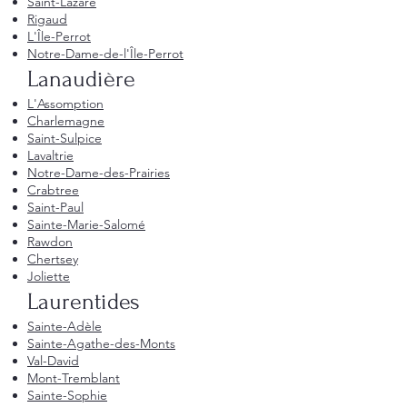
Saint-Lazare
Rigaud
L'Île-Perrot
Notre-Dame-de-l'Île-Perrot
Lanaudière
L'Assomption
Charlemagne
Saint-Sulpice
Lavaltrie
Notre-Dame-des-Prairies
Crabtree
Saint-Paul
Sainte-Marie-Salomé
Rawdon
Chertsey
Joliette
Laurentides
Sainte-Adèle
Sainte-Agathe-des-Monts
Val-David
Mont-Tremblant
Sainte-Sophie