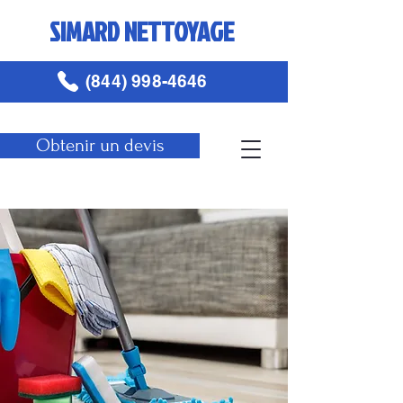
SIMARD NETTOYAGE
(844) 998-4646
Obtenir un devis