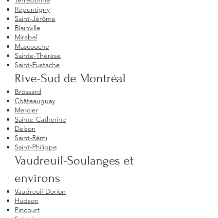
Terrebonne
Repentigny
Saint-Jérôme
Blainville
Mirabel
Mascouche
Sainte-Thérèse
Saint-Eustache
Rive-Sud de Montréal
Brossard
Châteauguay
Mercier
Sainte-Catherine
Delson
Saint-Rémi
Saint-Philippe
Vaudreuil-Soulanges et
environs
Vaudreuil-Dorion
Hudson
Pincourt