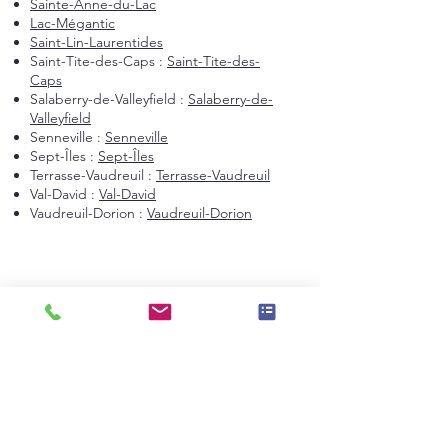
Sainte-Anne-du-Lac
Lac-Mégantic
Saint-Lin-Laurentides
Saint-Tite-des-Caps :
Saint-Tite-des-
Caps
Salaberry-de-Valleyfield :
Salaberry-de-
Valleyfield
Senneville :
Senneville
Sept-Îles :
Sept-Îles
Terrasse-Vaudreuil :
Terrasse-Vaudreuil
Val-David :
Val-David
Vaudreuil-Dorion :
Vaudreuil-Dorion
Montréal et environs
Montréal
Laval
Longueuil
Candiac
La Prairie
Saint-Constant