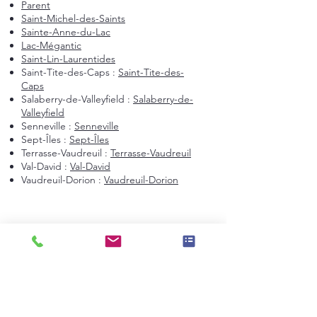
Parent
Saint-Michel-des-Saints
Sainte-Anne-du-Lac
Lac-Mégantic
Saint-Lin-Laurentides
Saint-Tite-des-Caps :
Saint-Tite-des-
Caps
Salaberry-de-Valleyfield :
Salaberry-de-
Valleyfield
Senneville :
Senneville
Sept-Îles :
Sept-Îles
Terrasse-Vaudreuil :
Terrasse-Vaudreuil
Val-David :
Val-David
Vaudreuil-Dorion :
Vaudreuil-Dorion
Montréal et environs
Montréal
Laval
Longueuil
Candiac