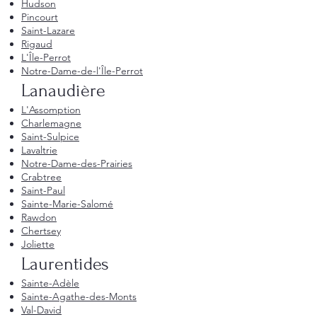
Hudson
Pincourt
Saint-Lazare
Rigaud
L'Île-Perrot
Notre-Dame-de-l'Île-Perrot
Lanaudière
L'Assomption
Charlemagne
Saint-Sulpice
Lavaltrie
Notre-Dame-des-Prairies
Crabtree
Saint-Paul
Sainte-Marie-Salomé
Rawdon
Chertsey
Joliette
Laurentides
Sainte-Adèle
Sainte-Agathe-des-Monts
Val-David