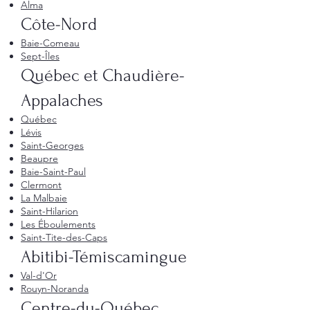
Alma
Côte-Nord
Baie-Comeau
Sept-Îles
Québec et Chaudière-
Appalaches
Québec
Lévis
Saint-Georges
Beaupre
Baie-Saint-Paul
Clermont
La Malbaie
Saint-Hilarion
Les Éboulements
Saint-Tite-des-Caps
Abitibi-Témiscamingue
Val-d'Or
Rouyn-Noranda
Centre-du-Québec