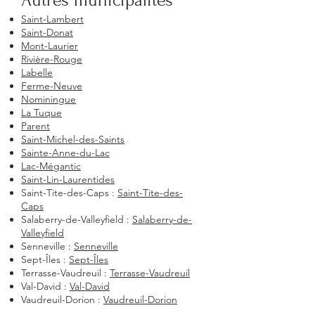
Autres municipalités
Saint-Lambert
Saint-Donat
Mont-Laurier
Rivière-Rouge
Labelle
Ferme-Neuve
Nominingue
La Tuque
Parent
Saint-Michel-des-Saints
Sainte-Anne-du-Lac
Lac-Mégantic
Saint-Lin-Laurentides
Saint-Tite-des-Caps :
Saint-Tite-des-
Caps
Salaberry-de-Valleyfield :
Salaberry-de-
Valleyfield
Senneville :
Senneville
Sept-Îles :
Sept-Îles
Terrasse-Vaudreuil :
Terrasse-Vaudreuil
Val-David :
Val-David
Vaudreuil-Dorion :
Vaudreuil-Dorion