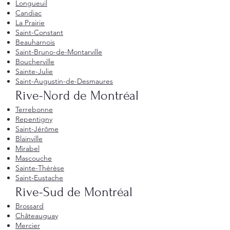
Longueuil
Candiac
La Prairie
Saint-Constant
Beauharnois
Saint-Bruno-de-Montarville
Boucherville
Sainte-Julie
Saint-Augustin-de-Desmaures
Rive-Nord de Montréal
Terrebonne
Repentigny
Saint-Jérôme
Blainville
Mirabel
Mascouche
Sainte-Thérèse
Saint-Eustache
Rive-Sud de Montréal
Brossard
Châteauguay
Mercier