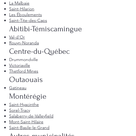
La Malbaie
Saint-Hilarion
Les Éboulements
Saint-Tite-des-Caps
Abitibi-Témiscamingue
Val-d'Or
Rouyn-Noranda
Centre-du-Québec
Drummondville
Victoriaville
Thetford Mines
Outaouais
Gatineau
Montérégie
Saint-Hyacinthe
Sorel-Tracy
Salaberry-de-Valleyfield
Mont-Saint-Hilaire
Saint-Basile-le-Grand