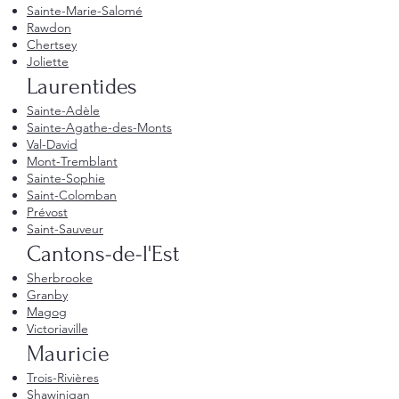
Sainte-Marie-Salomé
Rawdon
Chertsey
Joliette
Laurentides
Sainte-Adèle
Sainte-Agathe-des-Monts
Val-David
Mont-Tremblant
Sainte-Sophie
Saint-Colomban
Prévost
Saint-Sauveur
Cantons-de-l'Est
Sherbrooke
Granby
Magog
Victoriaville
Mauricie
Trois-Rivières
Shawinigan