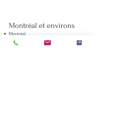
Montréal et environs
Montréal
Laval
Longueuil
Candiac
La Prairie
Saint-Constant
Beauharnois
Saint-Bruno-de-Montarville
Boucherville
Sainte-Julie
Saint-Augustin-de-Desmaures
Rive-Nord de Montréal
Terrebonne
Repentigny
Saint-Jérôme
Blainville
Mirabel