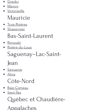
Granby
Magog
Victoriaville
Mauricie
Trois-Rivières
Shawinigan
Bas-Saint-Laurent
Rimouski
Rivière-du-Loup
Saguenay–Lac-Saint-
Jean
Saguenay
Alma
Côte-Nord
Baie-Comeau
Sept-Îles
Québec et Chaudière-
Appalaches