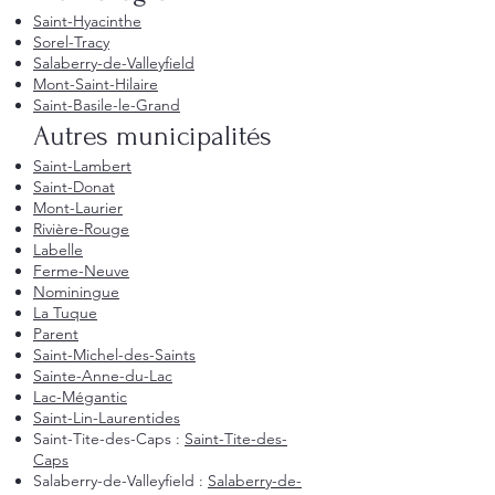
Saint-Hyacinthe
Sorel-Tracy
Salaberry-de-Valleyfield
Mont-Saint-Hilaire
Saint-Basile-le-Grand
Autres municipalités
Saint-Lambert
Saint-Donat
Mont-Laurier
Rivière-Rouge
Labelle
Ferme-Neuve
Nominingue
La Tuque
Parent
Saint-Michel-des-Saints
Sainte-Anne-du-Lac
Lac-Mégantic
Saint-Lin-Laurentides
Saint-Tite-des-Caps :
Saint-Tite-des-
Caps
Salaberry-de-Valleyfield :
Salaberry-de-