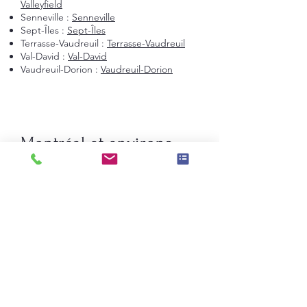
Valleyfield
Senneville :
Senneville
Sept-Îles :
Sept-Îles
Terrasse-Vaudreuil :
Terrasse-Vaudreuil
Val-David :
Val-David
Vaudreuil-Dorion :
Vaudreuil-Dorion
Montréal et environs
Montréal
Laval
Longueuil
Candiac
La Prairie
Saint-Constant
Beauharnois
Saint-Bruno-de-Montarville
Boucherville
Sainte-Julie
Saint-Augustin-de-Desmaures