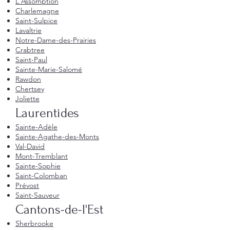
L'Assomption
Charlemagne
Saint-Sulpice
Lavaltrie
Notre-Dame-des-Prairies
Crabtree
Saint-Paul
Sainte-Marie-Salomé
Rawdon
Chertsey
Joliette
Laurentides
Sainte-Adèle
Sainte-Agathe-des-Monts
Val-David
Mont-Tremblant
Sainte-Sophie
Saint-Colomban
Prévost
Saint-Sauveur
Cantons-de-l'Est
Sherbrooke