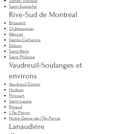
Sainte-Thérèse
Saint-Eustache
Rive-Sud de Montréal
Brossard
Châteauguay
Mercier
Sainte-Catherine
Delson
Saint-Rémi
Saint-Philippe
Vaudreuil-Soulanges et
environs
Vaudreuil-Dorion
Hudson
Pincourt
Saint-Lazare
Rigaud
L'Île-Perrot
Notre-Dame-de-l'Île-Perrot
Lanaudière