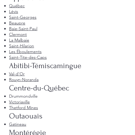
Québec
Lévis
Saint-Georges
Beaupre
Baie-Saint-Paul
Clermont
La Malbaie
Saint-Hilarion
Les Éboulements
Saint-Tite-des-Caps
Abitibi-Témiscamingue
Val-d'Or
Rouyn-Noranda
Centre-du-Québec
Drummondville
Victoriaville
Thetford Mines
Outaouais
Gatineau
Montérégie