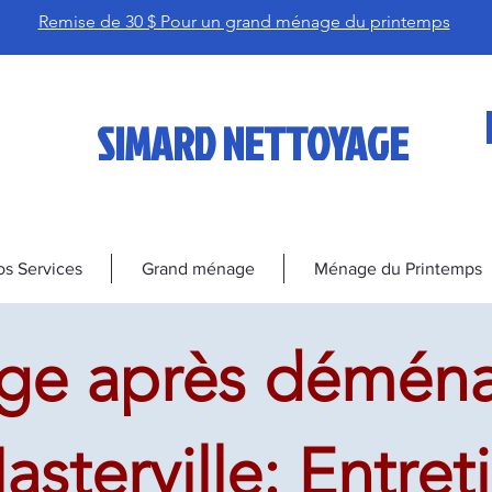
Remise de 30 $ Pour un grand ménage du printemps
SIMARD NETTOYAGE
s Services
Grand ménage
Ménage du Printemps
ge après démén
sterville: Entret