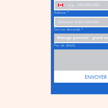
Adresse
*
Service demandé
*
Ménage ponctuel : grand 
Plus de détails
ENVOYER