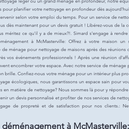
ettoyage léger ou un grand ménage en profondeur, notre équipe
 pour planifier votre nettoyage en profondeur dès aujourd'hu
 intervenir selon votre emploi du temps. Pour un service de net
us dès maintenant pour un devis gratuit ! Libérez-vous de la 
us méritez ce qu'il y a de mieux?!. Simard s'engage à rendr
éménagement à McMasterville: Offrez à votre maison un se
de ménage pour nettoyage de maisons après des réunions d'a
s vos événements professionnels ! Après une réunion d'affai
uvent encombrer votre espace. Avec notre service de ménage 
 brille. Confiez-nous votre ménage pour un intérieur plus prop
toyage écologiques, nous garantissons un espace sain pour vou
s en matière de nettoyage? Nous sommes là pour y répondre e
ir un devis personnalisé et profiter de nos services de netto
 gage de propreté et de satisfaction pour nos clients.: 
s déménagement à McMasterville