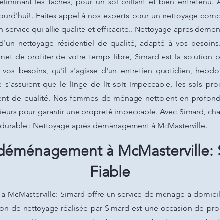
éliminant les taches, pour un sol brillant et bien entretenu.
urd'hui!. Faites appel à nos experts pour un nettoyage comple
n service qui allie qualité et efficacité.. Nettoyage après dém
d'un nettoyage résidentiel de qualité, adapté à vos besoins
t de profiter de votre temps libre, Simard est la solution 
 vos besoins, qu'il s'agisse d'un entretien quotidien, he
assurent que le linge de lit soit impeccable, les sols prop
ment de qualité. Nos femmes de ménage nettoient en profonde
térieurs pour garantir une propreté impeccable. Avec Simard, ch
 durable.: Nettoyage après déménagement à McMasterville.
déménagement à McMasterville: S
Fiable
cMasterville: Simard offre un service de ménage à domicile q
on de nettoyage réalisée par Simard est une occasion de prou