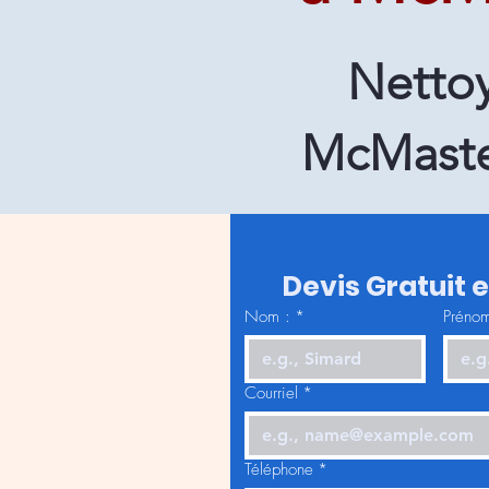
Netto
McMaste
Devis Gratuit 
Nom :
*
Prénom
Courriel
*
Téléphone
*