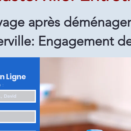
yage après déménage
rville: Engagement de
en Ligne
 :