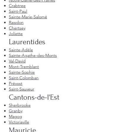
Notre-Dame-des-Prairies
Crabtree
Saint-Paul
Sainte-Marie-Salomé
Rawdon
Chertsey
Joliette
Laurentides
Sainte-Adèle
Sainte-Agathe-des-Monts
Val-David
Mont-Tremblant
Sainte-Sophie
Saint-Colomban
Prévost
Saint-Sauveur
Cantons-de-l'Est
Sherbrooke
Granby
Magog
Victoriaville
Mauricie