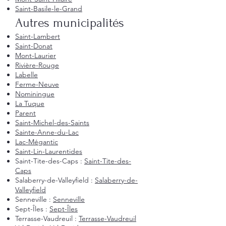
Saint-Basile-le-Grand
Autres municipalités
Saint-Lambert
Saint-Donat
Mont-Laurier
Rivière-Rouge
Labelle
Ferme-Neuve
Nominingue
La Tuque
Parent
Saint-Michel-des-Saints
Sainte-Anne-du-Lac
Lac-Mégantic
Saint-Lin-Laurentides
Saint-Tite-des-Caps :
Saint-Tite-des-
Caps
Salaberry-de-Valleyfield :
Salaberry-de-
Valleyfield
Senneville :
Senneville
Sept-Îles :
Sept-Îles
Terrasse-Vaudreuil :
Terrasse-Vaudreuil