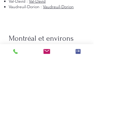
Val-David :
Val-David
Vaudreuil-Dorion :
Vaudreuil-Dorion
Montréal et environs
Montréal
Laval
Longueuil
Candiac
La Prairie
Saint-Constant
Beauharnois
Saint-Bruno-de-Montarville
Boucherville
Sainte-Julie
Saint-Augustin-de-Desmaures
Rive-Nord de Montréal
Terrebonne
Repentigny
Saint-Jérôme