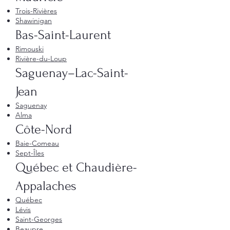
Trois-Rivières
Shawinigan
Bas-Saint-Laurent
Rimouski
Rivière-du-Loup
Saguenay–Lac-Saint-
Jean
Saguenay
Alma
Côte-Nord
Baie-Comeau
Sept-Îles
Québec et Chaudière-
Appalaches
Québec
Lévis
Saint-Georges
Beaupre