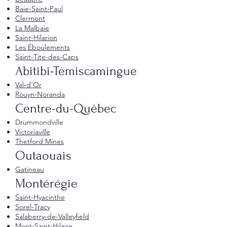
Baie-Saint-Paul
Clermont
La Malbaie
Saint-Hilarion
Les Éboulements
Saint-Tite-des-Caps
Abitibi-Témiscamingue
Val-d'Or
Rouyn-Noranda
Centre-du-Québec
Drummondville
Victoriaville
Thetford Mines
Outaouais
Gatineau
Montérégie
Saint-Hyacinthe
Sorel-Tracy
Salaberry-de-Valleyfield
Mont-Saint-Hilaire