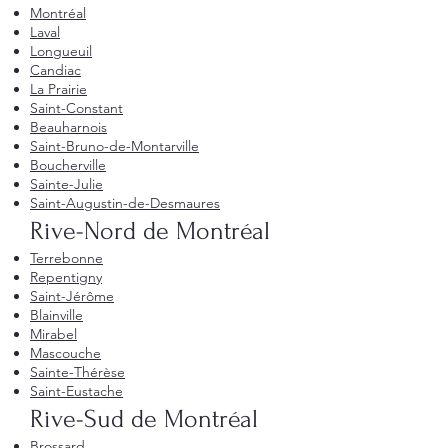
Montréal
Laval
Longueuil
Candiac
La Prairie
Saint-Constant
Beauharnois
Saint-Bruno-de-Montarville
Boucherville
Sainte-Julie
Saint-Augustin-de-Desmaures
Rive-Nord de Montréal
Terrebonne
Repentigny
Saint-Jérôme
Blainville
Mirabel
Mascouche
Sainte-Thérèse
Saint-Eustache
Rive-Sud de Montréal
Brossard