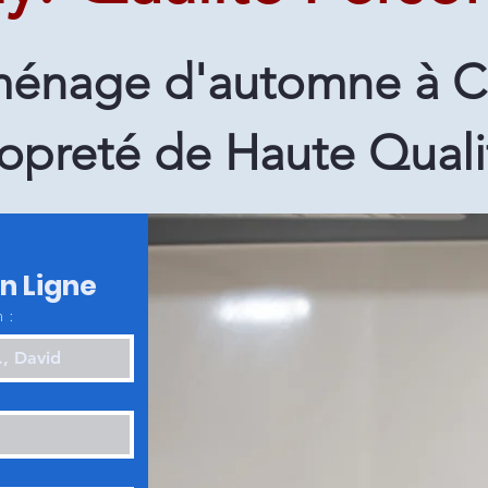
énage d'automne à C
opreté de Haute Quali
en Ligne
 :