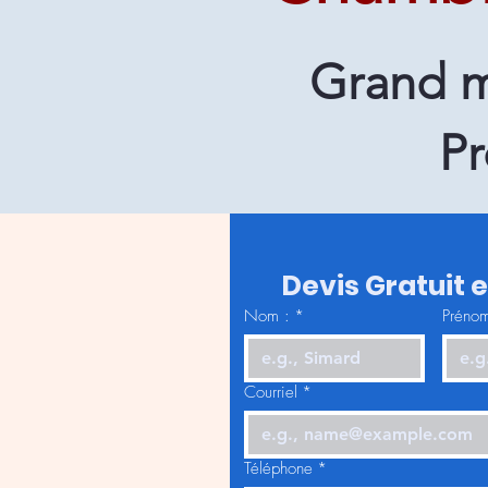
Grand m
Pr
Devis Gratuit 
Nom :
*
Prénom
Courriel
*
Téléphone
*