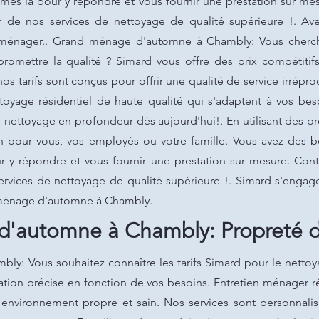
es là pour y répondre et vous fournir une prestation sur mes
er de nos services de nettoyage de qualité supérieure !. Av
n ménager.. Grand ménage d'automne à Chambly: Vous cherche
omettre la qualité ? Simard vous offre des prix compétitif
os tarifs sont conçus pour offrir une qualité de service irrépr
toyage résidentiel de haute qualité qui s'adaptent à vos be
e nettoyage en profondeur dès aujourd'hui!. En utilisant des 
n pour vous, vos employés ou votre famille. Vous avez des b
y répondre et vous fournir une prestation sur mesure. Cont
services de nettoyage de qualité supérieure !. Simard s'engag
 ménage d'automne à Chambly.
'automne à Chambly: Propreté d
y: Vous souhaitez connaître les tarifs Simard pour le nettoy
ation précise en fonction de vos besoins. Entretien ménager r
n environnement propre et sain. Nos services sont personnalis