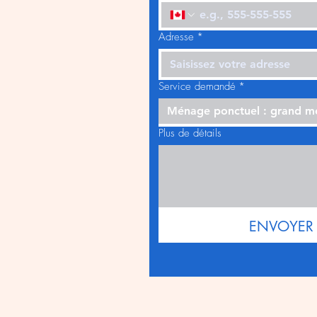
Adresse
*
Service demandé
*
Ménage ponctuel : grand 
Plus de détails
ENVOYER