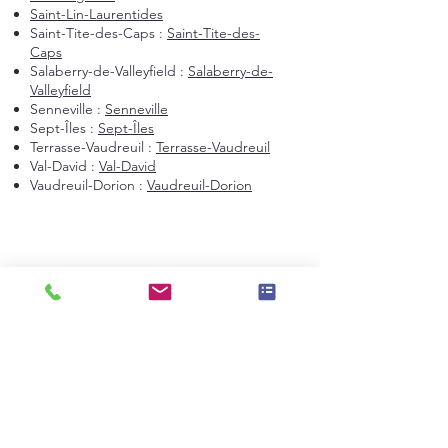
Saint-Lin-Laurentides
Saint-Tite-des-Caps :
Saint-Tite-des-
Caps
Salaberry-de-Valleyfield :
Salaberry-de-
Valleyfield
Senneville :
Senneville
Sept-Îles :
Sept-Îles
Terrasse-Vaudreuil :
Terrasse-Vaudreuil
Val-David :
Val-David
Vaudreuil-Dorion :
Vaudreuil-Dorion
Montréal et environs
Montréal
Laval
Longueuil
Candiac
La Prairie
Saint-Constant
Beauharnois