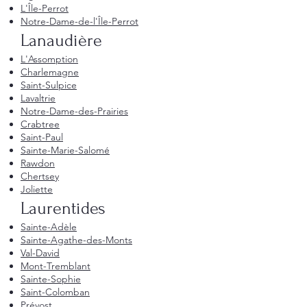
L'Île-Perrot
Notre-Dame-de-l'Île-Perrot
Lanaudière
L'Assomption
Charlemagne
Saint-Sulpice
Lavaltrie
Notre-Dame-des-Prairies
Crabtree
Saint-Paul
Sainte-Marie-Salomé
Rawdon
Chertsey
Joliette
Laurentides
Sainte-Adèle
Sainte-Agathe-des-Monts
Val-David
Mont-Tremblant
Sainte-Sophie
Saint-Colomban
Prévost