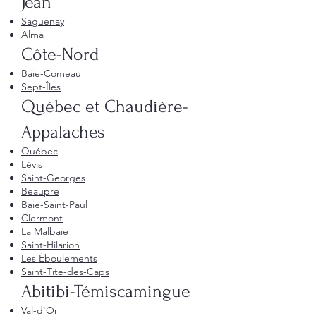
Jean
Saguenay
Alma
Côte-Nord
Baie-Comeau
Sept-Îles
Québec et Chaudière-
Appalaches
Québec
Lévis
Saint-Georges
Beaupre
Baie-Saint-Paul
Clermont
La Malbaie
Saint-Hilarion
Les Éboulements
Saint-Tite-des-Caps
Abitibi-Témiscamingue
Val-d'Or