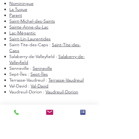
Nominingue
La Tuque
Parent
Saint-Michel-des-Saints
Sainte-Anne-du-Lac
Lac-Mégantic
Saint-Lin-Laurentides
Saint-Tite-des-Caps :
Saint-Tite-des-
Caps
Salaberry-de-Valleyfield :
Salaberry-de-
Valleyfield
Senneville :
Senneville
Sept-Îles :
Sept-Îles
Terrasse-Vaudreuil :
Terrasse-Vaudreuil
Val-David :
Val-David
Vaudreuil-Dorion :
Vaudreuil-Dorion
Montréal et environs
Montréal