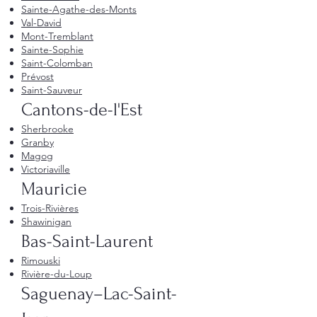
Sainte-Agathe-des-Monts
Val-David
Mont-Tremblant
Sainte-Sophie
Saint-Colomban
Prévost
Saint-Sauveur
Cantons-de-l'Est
Sherbrooke
Granby
Magog
Victoriaville
Mauricie
Trois-Rivières
Shawinigan
Bas-Saint-Laurent
Rimouski
Rivière-du-Loup
Saguenay–Lac-Saint-