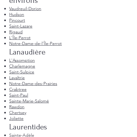
environs
Vaudreuil-Dorion
Hudson
Pincourt
Saint-Lazare
Rigaud
L'Île-Perrot
Notre-Dame-de-l'Île-Perrot
Lanaudière
L'Assomption
Charlemagne
Saint-Sulpice
Lavaltrie
Notre-Dame-des-Prairies
Crabtree
Saint-Paul
Sainte-Marie-Salomé
Rawdon
Chertsey
Joliette
Laurentides
Sainte-Adèle