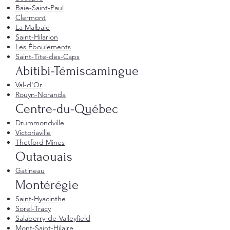
Baie-Saint-Paul
Clermont
La Malbaie
Saint-Hilarion
Les Éboulements
Saint-Tite-des-Caps
Abitibi-Témiscamingue
Val-d'Or
Rouyn-Noranda
Centre-du-Québec
Drummondville
Victoriaville
Thetford Mines
Outaouais
Gatineau
Montérégie
Saint-Hyacinthe
Sorel-Tracy
Salaberry-de-Valleyfield
Mont-Saint-Hilaire