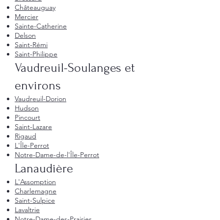
Châteauguay
Mercier
Sainte-Catherine
Delson
Saint-Rémi
Saint-Philippe
Vaudreuil-Soulanges et
environs
Vaudreuil-Dorion
Hudson
Pincourt
Saint-Lazare
Rigaud
L'Île-Perrot
Notre-Dame-de-l'Île-Perrot
Lanaudière
L'Assomption
Charlemagne
Saint-Sulpice
Lavaltrie
Notre-Dame-des-Prairies