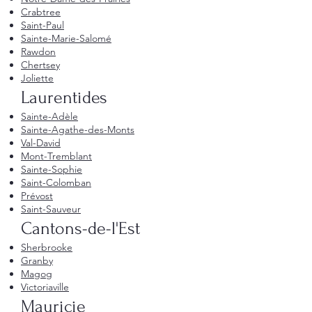
Crabtree
Saint-Paul
Sainte-Marie-Salomé
Rawdon
Chertsey
Joliette
Laurentides
Sainte-Adèle
Sainte-Agathe-des-Monts
Val-David
Mont-Tremblant
Sainte-Sophie
Saint-Colomban
Prévost
Saint-Sauveur
Cantons-de-l'Est
Sherbrooke
Granby
Magog
Victoriaville
Mauricie