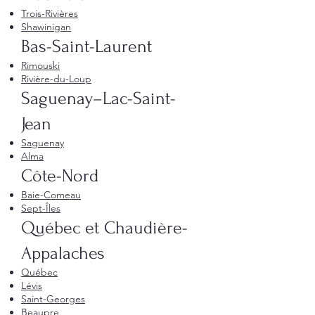
Trois-Rivières
Shawinigan
Bas-Saint-Laurent
Rimouski
Rivière-du-Loup
Saguenay–Lac-Saint-
Jean
Saguenay
Alma
Côte-Nord
Baie-Comeau
Sept-Îles
Québec et Chaudière-
Appalaches
Québec
Lévis
Saint-Georges
Beaupre