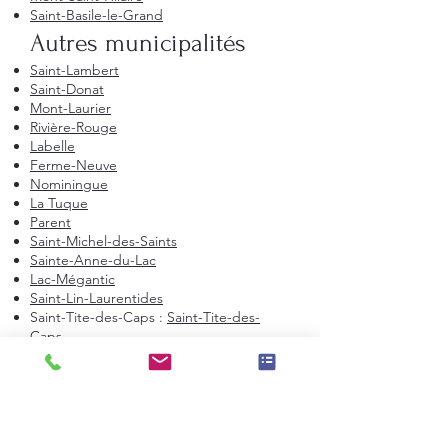
Saint-Basile-le-Grand
Autres municipalités
Saint-Lambert
Saint-Donat
Mont-Laurier
Rivière-Rouge
Labelle
Ferme-Neuve
Nominingue
La Tuque
Parent
Saint-Michel-des-Saints
Sainte-Anne-du-Lac
Lac-Mégantic
Saint-Lin-Laurentides
Saint-Tite-des-Caps :
Saint-Tite-des-
Caps
Salaberry-de-Valleyfield :
Salaberry-de-
Valleyfield
Senneville :
Senneville
Sept-Îles :
Sept-Îles
Terrasse-Vaudreuil :
Terrasse-Vaudreuil