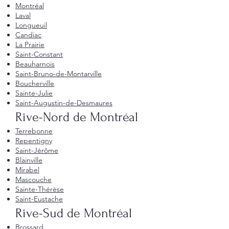
Montréal
Laval
Longueuil
Candiac
La Prairie
Saint-Constant
Beauharnois
Saint-Bruno-de-Montarville
Boucherville
Sainte-Julie
Saint-Augustin-de-Desmaures
Rive-Nord de Montréal
Terrebonne
Repentigny
Saint-Jérôme
Blainville
Mirabel
Mascouche
Sainte-Thérèse
Saint-Eustache
Rive-Sud de Montréal
Brossard