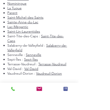
Nominingue
La Tuque
Parent
Saint-Michel-des-Saints
Sainte-Anne-du-Lac
Lac-Mégantic
Saint-Lin-Laurentides
Saint-Tite-des-Caps :
Saint-Tite-des-
Caps
Salaberry-de-Valleyfield :
Salaberry-de-
Valleyfield
Senneville :
Senneville
Sept-Îles :
Sept-Îles
Terrasse-Vaudreuil :
Terrasse-Vaudreuil
Val-David :
Val-David
Vaudreuil-Dorion :
Vaudreuil-Dorion
Montréal et environs
Montréal