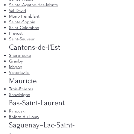
Sainte-Agathe-des-Monts
Val-David
Mont-Tremblant
Sainte-Sophie
Saint-Colomban
Prévost
Saint-Sauveur
Cantons-de-l'Est
Sherbrooke
Granby
Magog
Victoriaville
Mauricie
Trois-Rivières
Shawinigan
Bas-Saint-Laurent
Rimouski
Rivière-du-Loup
Saguenay–Lac-Saint-