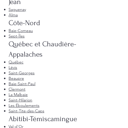
Jean
Saguenay
Alma
Côte-Nord
Baie-Comeau
Sept-Îles
Québec et Chaudière-
Appalaches
Québec
Lévis
Saint-Georges
Beaupre
Baie-Saint-Paul
Clermont
La Malbaie
Saint-Hilarion
Les Éboulements
Saint-Tite-des-Caps
Abitibi-Témiscamingue
Val-d'Or