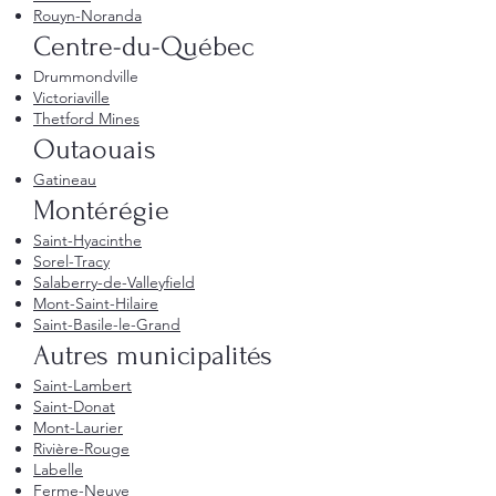
Rouyn-Noranda
Centre-du-Québec
Drummondville
Victoriaville
Thetford Mines
Outaouais
Gatineau
Montérégie
Saint-Hyacinthe
Sorel-Tracy
Salaberry-de-Valleyfield
Mont-Saint-Hilaire
Saint-Basile-le-Grand
Autres municipalités
Saint-Lambert
Saint-Donat
Mont-Laurier
Rivière-Rouge
Labelle
Ferme-Neuve