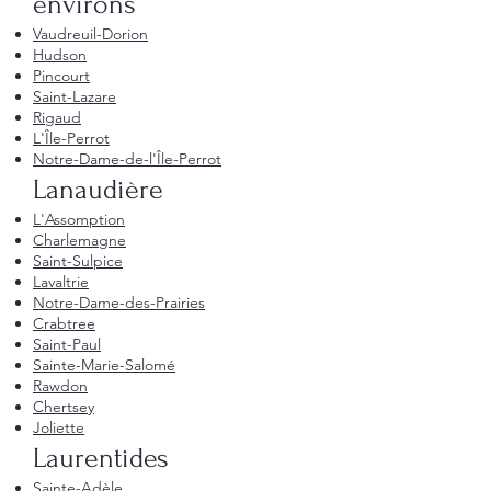
environs
Vaudreuil-Dorion
Hudson
Pincourt
Saint-Lazare
Rigaud
L'Île-Perrot
Notre-Dame-de-l'Île-Perrot
Lanaudière
L'Assomption
Charlemagne
Saint-Sulpice
Lavaltrie
Notre-Dame-des-Prairies
Crabtree
Saint-Paul
Sainte-Marie-Salomé
Rawdon
Chertsey
Joliette
Laurentides
Sainte-Adèle