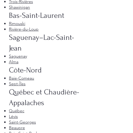
Trois-Rivières
Shawinigan
Bas-Saint-Laurent
Rimouski
Rivière-du-Loup
Saguenay–Lac-Saint-
Jean
Saguenay
Alma
Côte-Nord
Baie-Comeau
Sept-Îles
Québec et Chaudière-
Appalaches
Québec
Lévis
Saint-Georges
Beaupre