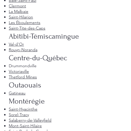
Baie-Saint-Paul
Clermont
La Malbaie
Saint-Hilarion
Les Éboulements
Saint-Tite-des-Caps
Abitibi-Témiscamingue
Val-d'Or
Rouyn-Noranda
Centre-du-Québec
Drummondville
Victoriaville
Thetford Mines
Outaouais
Gatineau
Montérégie
Saint-Hyacinthe
Sorel-Tracy
Salaberry-de-Valleyfield
Mont-Saint-Hilaire