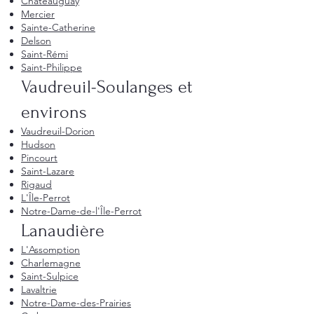
Châteauguay
Mercier
Sainte-Catherine
Delson
Saint-Rémi
Saint-Philippe
Vaudreuil-Soulanges et
environs
Vaudreuil-Dorion
Hudson
Pincourt
Saint-Lazare
Rigaud
L'Île-Perrot
Notre-Dame-de-l'Île-Perrot
Lanaudière
L'Assomption
Charlemagne
Saint-Sulpice
Lavaltrie
Notre-Dame-des-Prairies