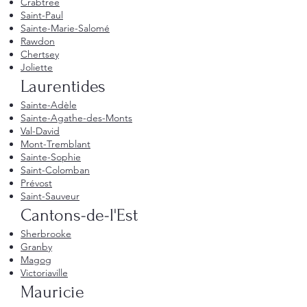
Crabtree
Saint-Paul
Sainte-Marie-Salomé
Rawdon
Chertsey
Joliette
Laurentides
Sainte-Adèle
Sainte-Agathe-des-Monts
Val-David
Mont-Tremblant
Sainte-Sophie
Saint-Colomban
Prévost
Saint-Sauveur
Cantons-de-l'Est
Sherbrooke
Granby
Magog
Victoriaville
Mauricie