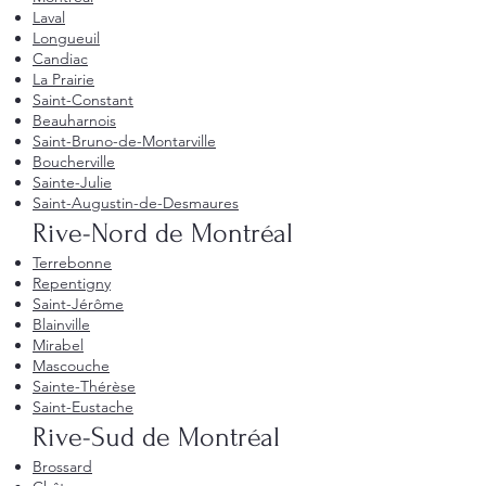
Laval
Longueuil
Candiac
La Prairie
Saint-Constant
Beauharnois
Saint-Bruno-de-Montarville
Boucherville
Sainte-Julie
Saint-Augustin-de-Desmaures
Rive-Nord de Montréal
Terrebonne
Repentigny
Saint-Jérôme
Blainville
Mirabel
Mascouche
Sainte-Thérèse
Saint-Eustache
Rive-Sud de Montréal
Brossard