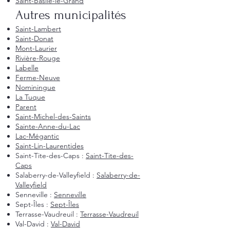
Saint-Basile-le-Grand
Autres municipalités
Saint-Lambert
Saint-Donat
Mont-Laurier
Rivière-Rouge
Labelle
Ferme-Neuve
Nominingue
La Tuque
Parent
Saint-Michel-des-Saints
Sainte-Anne-du-Lac
Lac-Mégantic
Saint-Lin-Laurentides
Saint-Tite-des-Caps :
Saint-Tite-des-
Caps
Salaberry-de-Valleyfield :
Salaberry-de-
Valleyfield
Senneville :
Senneville
Sept-Îles :
Sept-Îles
Terrasse-Vaudreuil :
Terrasse-Vaudreuil
Val-David :
Val-David