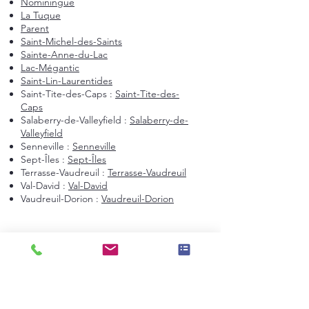
Nominingue
La Tuque
Parent
Saint-Michel-des-Saints
Sainte-Anne-du-Lac
Lac-Mégantic
Saint-Lin-Laurentides
Saint-Tite-des-Caps :
Saint-Tite-des-
Caps
Salaberry-de-Valleyfield :
Salaberry-de-
Valleyfield
Senneville :
Senneville
Sept-Îles :
Sept-Îles
Terrasse-Vaudreuil :
Terrasse-Vaudreuil
Val-David :
Val-David
Vaudreuil-Dorion :
Vaudreuil-Dorion
Montréal et environs
Montréal
Laval