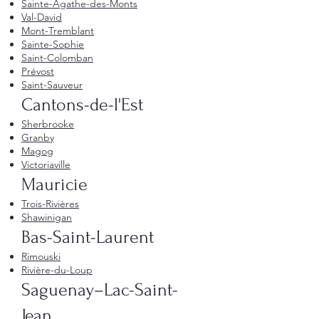
Sainte-Agathe-des-Monts
Val-David
Mont-Tremblant
Sainte-Sophie
Saint-Colomban
Prévost
Saint-Sauveur
Cantons-de-l'Est
Sherbrooke
Granby
Magog
Victoriaville
Mauricie
Trois-Rivières
Shawinigan
Bas-Saint-Laurent
Rimouski
Rivière-du-Loup
Saguenay–Lac-Saint-
Jean