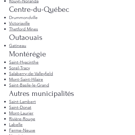
Rouyn-Noranda
Centre-du-Québec
Drummondville
Victoriaville
Thetford Mines
Outaouais
Gatineau
Montérégie
Saint-Hyacinthe
Sorel-Tracy
Salaberry-de-Valleyfield
Mont-Saint-Hilaire
Saint-Basile-le-Grand
Autres municipalités
Saint-Lambert
Saint-Donat
Mont-Laurier
Rivière-Rouge
Labelle
Ferme-Neuve