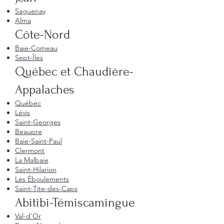
Saguenay
Alma
Côte-Nord
Baie-Comeau
Sept-Îles
Québec et Chaudière-
Appalaches
Québec
Lévis
Saint-Georges
Beaupre
Baie-Saint-Paul
Clermont
La Malbaie
Saint-Hilarion
Les Éboulements
Saint-Tite-des-Caps
Abitibi-Témiscamingue
Val-d'Or