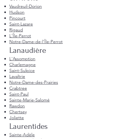
Vaudreuil-Dorion
Hudson
Pincourt
Saint-Lazare
Rigaud
L'Île-Perrot
Notre-Dame-de-l'Île-Perrot
Lanaudière
L'Assomption
Charlemagne
Saint-Sulpice
Lavaltrie
Notre-Dame-des-Prairies
Crabtree
Saint-Paul
Sainte-Marie-Salomé
Rawdon
Chertsey
Joliette
Laurentides
Sainte-Adèle