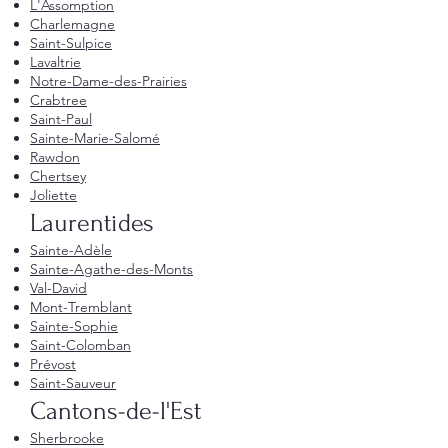
L'Assomption
Charlemagne
Saint-Sulpice
Lavaltrie
Notre-Dame-des-Prairies
Crabtree
Saint-Paul
Sainte-Marie-Salomé
Rawdon
Chertsey
Joliette
Laurentides
Sainte-Adèle
Sainte-Agathe-des-Monts
Val-David
Mont-Tremblant
Sainte-Sophie
Saint-Colomban
Prévost
Saint-Sauveur
Cantons-de-l'Est
Sherbrooke