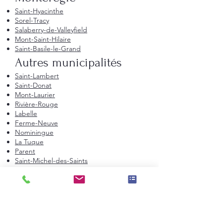
Saint-Hyacinthe
Sorel-Tracy
Salaberry-de-Valleyfield
Mont-Saint-Hilaire
Saint-Basile-le-Grand
Autres municipalités
Saint-Lambert
Saint-Donat
Mont-Laurier
Rivière-Rouge
Labelle
Ferme-Neuve
Nominingue
La Tuque
Parent
Saint-Michel-des-Saints
Sainte-Anne-du-Lac
Lac-Mégantic
Saint-Lin-Laurentides
Saint-Tite-des-Caps :
Saint-Tite-des-
Caps
Salaberry-de-Valleyfield :
Salaberry-de-