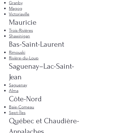
Granby
Magog
Victoriaville
Mauricie
Trois-Rivières
Shawinigan
Bas-Saint-Laurent
Rimouski
Rivière-du-Loup
Saguenay–Lac-Saint-
Jean
Saguenay
Alma
Côte-Nord
Baie-Comeau
Sept-Îles
Québec et Chaudière-
Appalaches