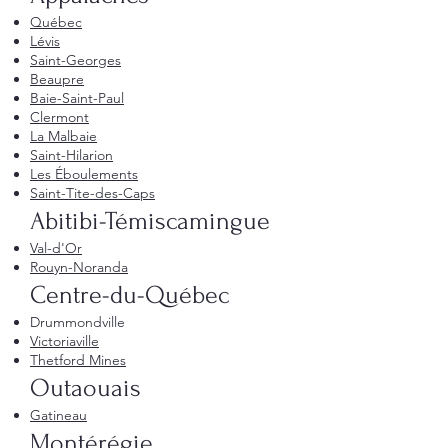
Québec
Lévis
Saint-Georges
Beaupre
Baie-Saint-Paul
Clermont
La Malbaie
Saint-Hilarion
Les Éboulements
Saint-Tite-des-Caps
Abitibi-Témiscamingue
Val-d'Or
Rouyn-Noranda
Centre-du-Québec
Drummondville
Victoriaville
Thetford Mines
Outaouais
Gatineau
Montérégie