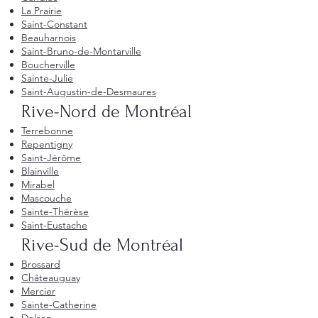
La Prairie
Saint-Constant
Beauharnois
Saint-Bruno-de-Montarville
Boucherville
Sainte-Julie
Saint-Augustin-de-Desmaures
Rive-Nord de Montréal
Terrebonne
Repentigny
Saint-Jérôme
Blainville
Mirabel
Mascouche
Sainte-Thérèse
Saint-Eustache
Rive-Sud de Montréal
Brossard
Châteauguay
Mercier
Sainte-Catherine