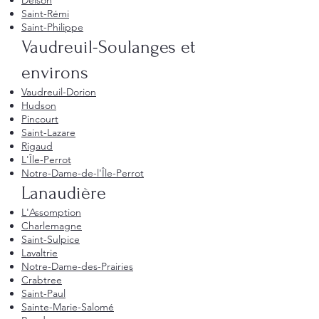
Delson
Saint-Rémi
Saint-Philippe
Vaudreuil-Soulanges et
environs
Vaudreuil-Dorion
Hudson
Pincourt
Saint-Lazare
Rigaud
L'Île-Perrot
Notre-Dame-de-l'Île-Perrot
Lanaudière
L'Assomption
Charlemagne
Saint-Sulpice
Lavaltrie
Notre-Dame-des-Prairies
Crabtree
Saint-Paul
Sainte-Marie-Salomé