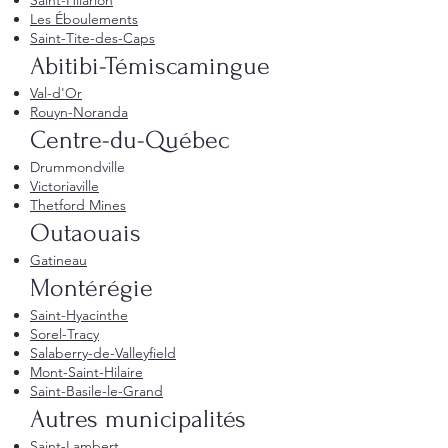
Saint-Hilarion
Les Éboulements
Saint-Tite-des-Caps
Abitibi-Témiscamingue
Val-d'Or
Rouyn-Noranda
Centre-du-Québec
Drummondville
Victoriaville
Thetford Mines
Outaouais
Gatineau
Montérégie
Saint-Hyacinthe
Sorel-Tracy
Salaberry-de-Valleyfield
Mont-Saint-Hilaire
Saint-Basile-le-Grand
Autres municipalités
Saint-Lambert