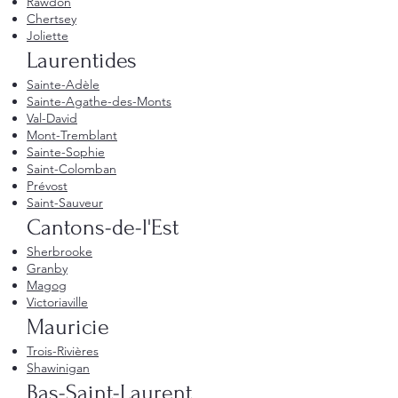
Rawdon
Chertsey
Joliette
Laurentides
Sainte-Adèle
Sainte-Agathe-des-Monts
Val-David
Mont-Tremblant
Sainte-Sophie
Saint-Colomban
Prévost
Saint-Sauveur
Cantons-de-l'Est
Sherbrooke
Granby
Magog
Victoriaville
Mauricie
Trois-Rivières
Shawinigan
Bas-Saint-Laurent