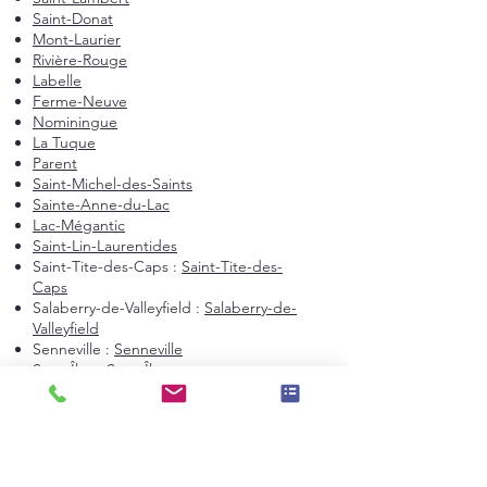
Saint-Donat
Mont-Laurier
Rivière-Rouge
Labelle
Ferme-Neuve
Nominingue
La Tuque
Parent
Saint-Michel-des-Saints
Sainte-Anne-du-Lac
Lac-Mégantic
Saint-Lin-Laurentides
Saint-Tite-des-Caps :
Saint-Tite-des-
Caps
Salaberry-de-Valleyfield :
Salaberry-de-
Valleyfield
Senneville :
Senneville
Sept-Îles :
Sept-Îles
Terrasse-Vaudreuil :
Terrasse-Vaudreuil
Val-David :
Val-David
Vaudreuil-Dorion :
Vaudreuil-Dorion