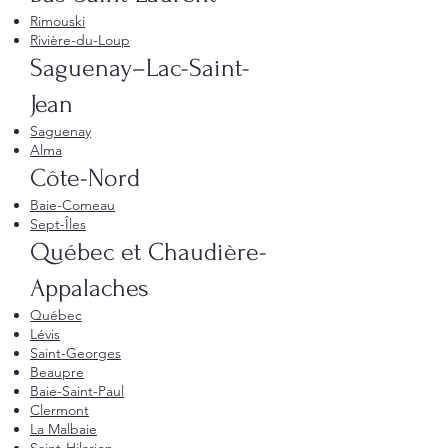
Rimouski
Rivière-du-Loup
Saguenay–Lac-Saint-
Jean
Saguenay
Alma
Côte-Nord
Baie-Comeau
Sept-Îles
Québec et Chaudière-
Appalaches
Québec
Lévis
Saint-Georges
Beaupre
Baie-Saint-Paul
Clermont
La Malbaie