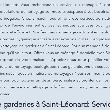
nt-Léonard: Vous recherchez un service de ménage à dom
es solutions de nettoyage sur mesure, adaptées à vos besoins.
ge inégalée. Chez Simard, nous offrons des services de net
eux de l'environnement et des techniques avancées pour gar
pide et efficace !. Nos femmes de ménage nettoient en profond
ine propre, hygiénique et prête à recevoir vos invités. L'engag
.. Nettoyage de garderies à Saint-Léonard: Pour un ménage à do
eprise qu'il vous faut. Offrez-vous un ménage à domicile avec
propreté de votre maison. . Appelez-nous pour planifier v
roduits de nettoyage écologiques, nous garantissons un espac
oins spécifiques en matière de nettoyage? Nous sommes là po
-nous pour obtenir un devis personnalisé et profiter de nos
it un service de nettoyage à la fois méticuleux, respectueux
éonard.
garderies à Saint-Léonard: Servic