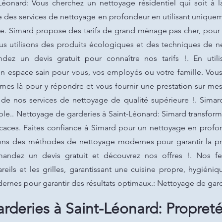
éonard: Vous cherchez un nettoyage résidentiel qui soit à l
 des services de nettoyage en profondeur en utilisant unique
lle. Simard propose des tarifs de grand ménage pas cher, pour
us utilisons des produits écologiques et des techniques de n
ez un devis gratuit pour connaître nos tarifs !. En util
n espace sain pour vous, vos employés ou votre famille. Vou
es là pour y répondre et vous fournir une prestation sur mes
r de nos services de nettoyage de qualité supérieure !. Sima
ple.. Nettoyage de garderies à Saint-Léonard: Simard transform
icaces. Faites confiance à Simard pour un nettoyage en profo
isons des méthodes de nettoyage modernes pour garantir la pr
emandez un devis gratuit et découvrez nos offres !. Nos
eils et les grilles, garantissant une cuisine propre, hygiéniqu
ernes pour garantir des résultats optimaux.: Nettoyage de gard
rderies à Saint-Léonard: Propreté