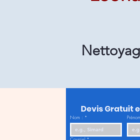
Nettoyag
Devis Gratuit 
Nom :
*
Prénom
Courriel
*