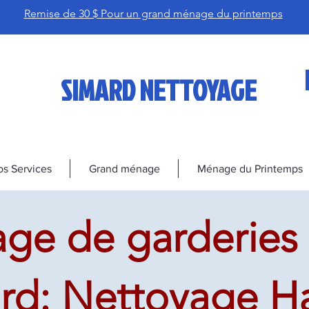
Remise de 30 $ Pour un grand ménage du printemps
SIMARD NETTOYAGE
s Services
Grand ménage
Ménage du Printemps
ge de garderies 
rd: Nettoyage H