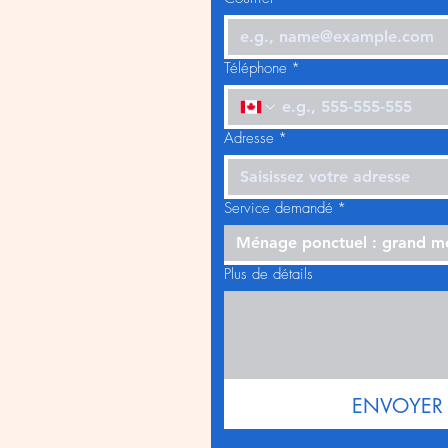
Téléphone
*
Adresse
*
Service demandé
*
Ménage ponctuel : grand 
Plus de détails
ENVOYER