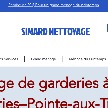
Remise de 30 $ Pour un grand ménage du printemps
SIMARD NETTOYAGE
s Services
Grand ménage
Ménage du Printemps
e de garderies à
ries–Pointe-aux-