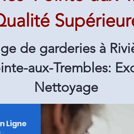
ualité Supérieur
ge de garderies à Rivi
ointe-aux-Trembles: Ex
Nettoyage
en Ligne
 :