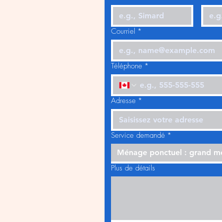
Courriel
*
Téléphone
*
Adresse
*
Service demandé
*
Ménage ponctuel : grand 
Plus de détails