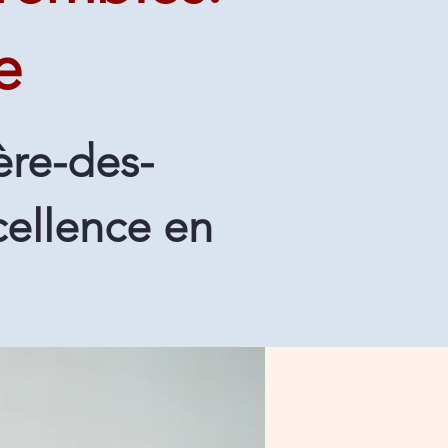
e
ère-des-
cellence en