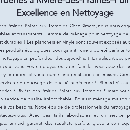
deries à Rivière-des-Prairies–Poi
Excellence en Nettoyage
des-Prairies–Pointe-aux-Trembles: Chez Simard, nous nous enga
ables et transparents. Femme de ménage pour nettoyage de p
 et durables ! Les planchers en vinyle sont souvent exposés au
 des produits écologiques pour garantir une propreté parfaite t
 nettoyage en profondeur dès aujourd'hui!. En utilisant des p
n pour vous, vos employés ou votre famille. Vous avez des b
y répondre et vous fournir une prestation sur mesure. Cont
services de nettoyage de qualité supérieure !. Simard s'assu
deries à Rivière-des-Prairies–Pointe-aux-Trembles: Simard vou
un service de qualité irréprochable. Pour un ménage maison d
e à vos besoins. Notre équipe de professionnels du nettoyage 
ntactez-nous. Avec des tarifs abordables et un service 
ue. Simard garantit des résultats parfaits grâce à son équ