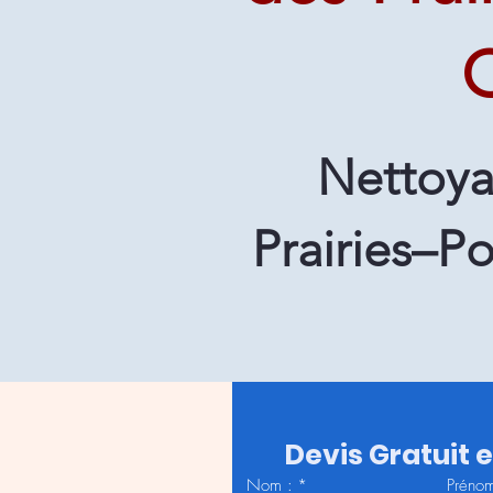
Q
Nettoya
Prairies–P
Devis Gratuit 
Nom :
*
Prénom