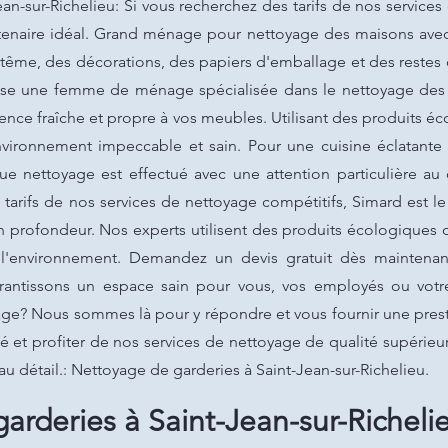
an-sur-Richelieu: Si vous recherchez des tarifs de nos services
partenaire idéal. Grand ménage pour nettoyage des maisons av
ême, des décorations, des papiers d'emballage et des restes d
se une femme de ménage spécialisée dans le nettoyage des c
nce fraîche et propre à vos meubles. Utilisant des produits é
nvironnement impeccable et sain. Pour une cuisine éclatante
ue nettoyage est effectué avec une attention particulière au 
 tarifs de nos services de nettoyage compétitifs, Simard est le
n profondeur. Nos experts utilisent des produits écologiques 
t l'environnement. Demandez un devis gratuit dès maintenant
rantissons un espace sain pour vous, vos employés ou votre
age? Nous sommes là pour y répondre et vous fournir une pres
é et profiter de nos services de nettoyage de qualité supérie
au détail.: Nettoyage de garderies à Saint-Jean-sur-Richelieu.
arderies à Saint-Jean-sur-Richelie