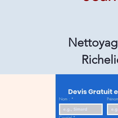
Nettoyage
Richel
Devis Gratuit 
Nom :
*
Prénom
Courriel
*