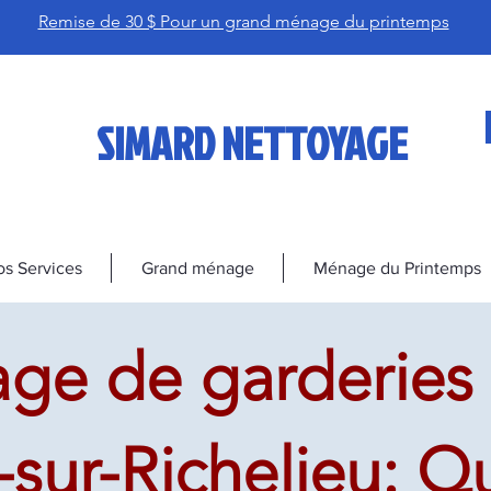
Remise de 30 $ Pour un grand ménage du printemps
SIMARD NETTOYAGE
s Services
Grand ménage
Ménage du Printemps
ge de garderies 
sur-Richelieu: Qu