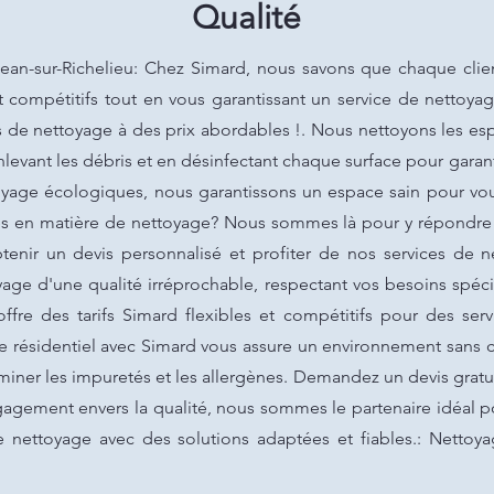
Qualité
Jean-sur-Richelieu: Chez Simard, nous savons que chaque clie
ent compétitifs tout en vous garantissant un service de netto
ns de nettoyage à des prix abordables !. Nous nettoyons les e
enlevant les débris et en désinfectant chaque surface pour gara
toyage écologiques, nous garantissons un espace sain pour vou
s en matière de nettoyage? Nous sommes là pour y répondre e
enir un devis personnalisé et profiter de nos services de ne
age d'une qualité irréprochable, respectant vos besoins spéci
 offre des tarifs Simard flexibles et compétitifs pour des se
e résidentiel avec Simard vous assure un environnement sans
iner les impuretés et les allergènes. Demandez un devis gratui
ngagement envers la qualité, nous sommes le partenaire idéal po
nettoyage avec des solutions adaptées et fiables.: Nettoyag