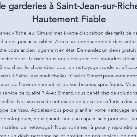
 garderies à Saint-Jean-sur-Riche
Hautement Fiable
n-sur-Richelieu: Simard met à votre disposition des tarifs de n
l à des prix accessibles. Après un déménagement dans votre vi
re votre ancien logement en état. Demandez un devis gratuit p
ontactez-nous. Laissez-nous nous occuper des moindres détai
Simard est le choix idéal pour un nettoyage rapide et efficac
ries à Saint-Jean-sur-Richelieu: Choisir Simard pour votre nett
tueux de l'environnement et de vos besoins spécifiques. Vous
n service de qualité ? Avec Simard, vous bénéficiez de solutio
nnelles. Nos services de nettoyage de tapis sont offerts à des ta
ype de tissu. Appelez-nous pour planifier votre nettoyage en
ge écologiques, nous garantissons un espace sain pour vous, v
n matière de nettoyage? Nous sommes là pour y répondre et 
nir un devis personnalisé et profiter de nos services de nett