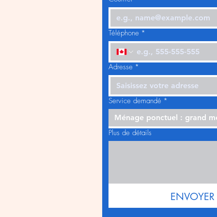
Téléphone
*
Adresse
*
Service demandé
*
Ménage ponctuel : grand 
Plus de détails
ENVOYER