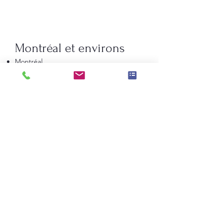
Montréal et environs
Montréal
Laval
Longueuil
Candiac
La Prairie
Saint-Constant
Beauharnois
Saint-Bruno-de-Montarville
Boucherville
Sainte-Julie
Saint-Augustin-de-Desmaures
Rive-Nord de Montréal
Terrebonne
Repentigny
Saint-Jérôme
Blainville
Mirabel