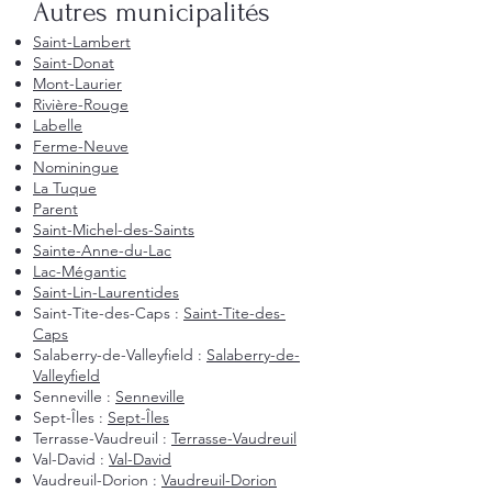
Autres municipalités
Saint-Lambert
Saint-Donat
Mont-Laurier
Rivière-Rouge
Labelle
Ferme-Neuve
Nominingue
La Tuque
Parent
Saint-Michel-des-Saints
Sainte-Anne-du-Lac
Lac-Mégantic
Saint-Lin-Laurentides
Saint-Tite-des-Caps :
Saint-Tite-des-
Caps
Salaberry-de-Valleyfield :
Salaberry-de-
Valleyfield
Senneville :
Senneville
Sept-Îles :
Sept-Îles
Terrasse-Vaudreuil :
Terrasse-Vaudreuil
Val-David :
Val-David
Vaudreuil-Dorion :
Vaudreuil-Dorion