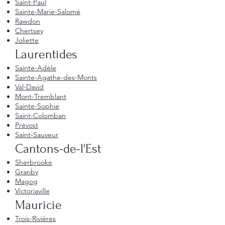
Saint-Paul
Sainte-Marie-Salomé
Rawdon
Chertsey
Joliette
Laurentides
Sainte-Adèle
Sainte-Agathe-des-Monts
Val-David
Mont-Tremblant
Sainte-Sophie
Saint-Colomban
Prévost
Saint-Sauveur
Cantons-de-l'Est
Sherbrooke
Granby
Magog
Victoriaville
Mauricie
Trois-Rivières