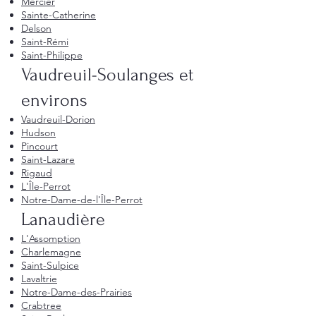
Mercier
Sainte-Catherine
Delson
Saint-Rémi
Saint-Philippe
Vaudreuil-Soulanges et
environs
Vaudreuil-Dorion
Hudson
Pincourt
Saint-Lazare
Rigaud
L'Île-Perrot
Notre-Dame-de-l'Île-Perrot
Lanaudière
L'Assomption
Charlemagne
Saint-Sulpice
Lavaltrie
Notre-Dame-des-Prairies
Crabtree