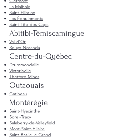
Clermont
La Malbaie
Saint-Hilarion
Les Éboulements
Saint-Tite-des-Caps
Abitibi-Témiscamingue
Val-d'Or
Rouyn-Noranda
Centre-du-Québec
Drummondville
Victoriaville
Thetford Mines
Outaouais
Gatineau
Montérégie
Saint-Hyacinthe
Sorel-Tracy
Salaberry-de-Valleyfield
Mont-Saint-Hilaire
Saint-Basile-le-Grand