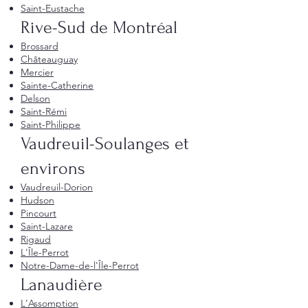
Saint-Eustache
Rive-Sud de Montréal
Brossard
Châteauguay
Mercier
Sainte-Catherine
Delson
Saint-Rémi
Saint-Philippe
Vaudreuil-Soulanges et
environs
Vaudreuil-Dorion
Hudson
Pincourt
Saint-Lazare
Rigaud
L'Île-Perrot
Notre-Dame-de-l'Île-Perrot
Lanaudière
L'Assomption