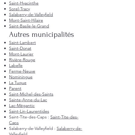
Saint-Hyacinthe
Sorel-Tracy
Salaberry-de-Valleyfield
Mont-Saint-Hilaire
Saint-Basile-le-Grand
Autres municipalités
Saint-Lambert
Saint-Donat
Mont-Laurier
Rivière-Rouge
Labelle
Ferme-Neuve
Nominingue
La Tuque
Parent
Saint-Michel-des-Saints
Sainte-Anne-du-Lac
Lac-Mégantic
Saint-Lin-Laurentides
Saint-Tite-des-Caps :
Saint-Tite-des-
Caps
Salaberry-de-Valleyfield :
Salaberry-de-
Valleyfield