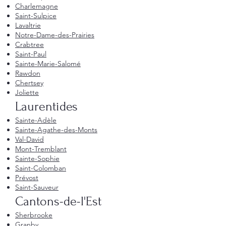
Charlemagne
Saint-Sulpice
Lavaltrie
Notre-Dame-des-Prairies
Crabtree
Saint-Paul
Sainte-Marie-Salomé
Rawdon
Chertsey
Joliette
Laurentides
Sainte-Adèle
Sainte-Agathe-des-Monts
Val-David
Mont-Tremblant
Sainte-Sophie
Saint-Colomban
Prévost
Saint-Sauveur
Cantons-de-l'Est
Sherbrooke
Granby