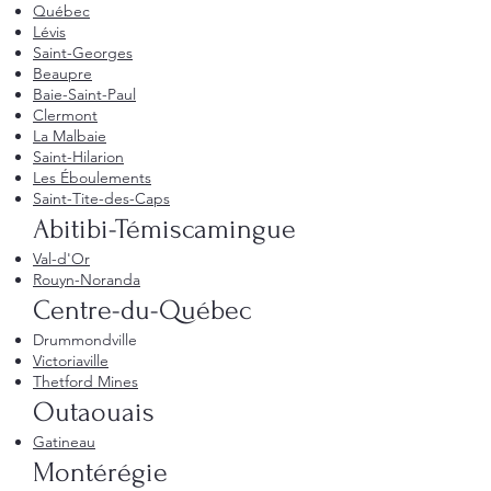
Québec
Lévis
Saint-Georges
Beaupre
Baie-Saint-Paul
Clermont
La Malbaie
Saint-Hilarion
Les Éboulements
Saint-Tite-des-Caps
Abitibi-Témiscamingue
Val-d'Or
Rouyn-Noranda
Centre-du-Québec
Drummondville
Victoriaville
Thetford Mines
Outaouais
Gatineau
Montérégie