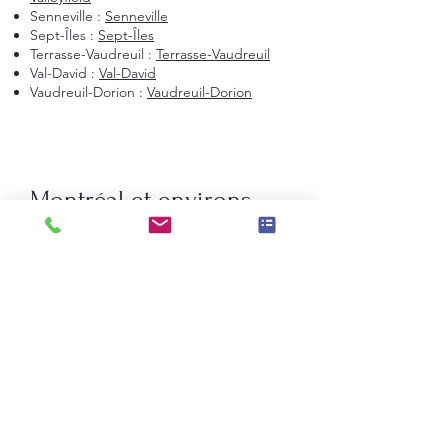
Senneville :
Senneville
Sept-Îles :
Sept-Îles
Terrasse-Vaudreuil :
Terrasse-Vaudreuil
Val-David :
Val-David
Vaudreuil-Dorion :
Vaudreuil-Dorion
Montréal et environs
Montréal
Laval
Longueuil
Candiac
La Prairie
Saint-Constant
Beauharnois
Saint-Bruno-de-Montarville
Boucherville
Sainte-Julie
Saint-Augustin-de-Desmaures
Rive-Nord de Montréal