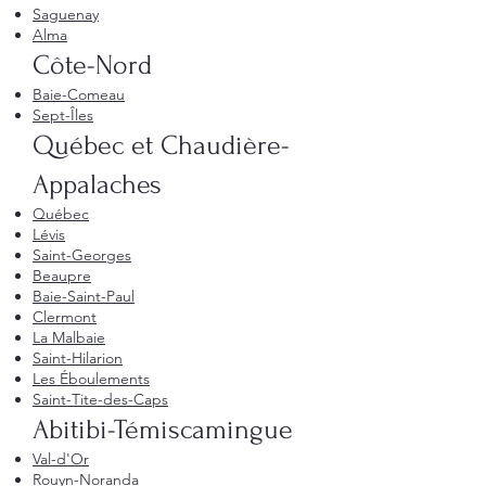
Saguenay
Alma
Côte-Nord
Baie-Comeau
Sept-Îles
Québec et Chaudière-
Appalaches
Québec
Lévis
Saint-Georges
Beaupre
Baie-Saint-Paul
Clermont
La Malbaie
Saint-Hilarion
Les Éboulements
Saint-Tite-des-Caps
Abitibi-Témiscamingue
Val-d'Or
Rouyn-Noranda