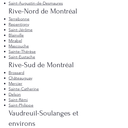
Saint-Augustin-de-Desmaures
Rive-Nord de Montréal
Terrebonne
Repentigny
Saint-Jérôme
Blainville
Mirabel
Mascouche
Sainte-Thérèse
Saint-Eustache
Rive-Sud de Montréal
Brossard
Châteauguay
Mercier
Sainte-Catherine
Delson
Saint-Rémi
Saint-Philippe
Vaudreuil-Soulanges et
environs