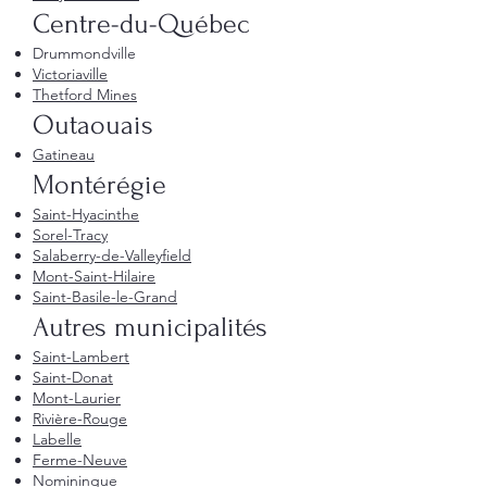
Centre-du-Québec
Drummondville
Victoriaville
Thetford Mines
Outaouais
Gatineau
Montérégie
Saint-Hyacinthe
Sorel-Tracy
Salaberry-de-Valleyfield
Mont-Saint-Hilaire
Saint-Basile-le-Grand
Autres municipalités
Saint-Lambert
Saint-Donat
Mont-Laurier
Rivière-Rouge
Labelle
Ferme-Neuve
Nominingue