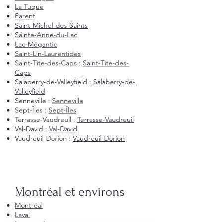
La Tuque
Parent
Saint-Michel-des-Saints
Sainte-Anne-du-Lac
Lac-Mégantic
Saint-Lin-Laurentides
Saint-Tite-des-Caps :
Saint-Tite-des-
Caps
Salaberry-de-Valleyfield :
Salaberry-de-
Valleyfield
Senneville :
Senneville
Sept-Îles :
Sept-Îles
Terrasse-Vaudreuil :
Terrasse-Vaudreuil
Val-David :
Val-David
Vaudreuil-Dorion :
Vaudreuil-Dorion
Montréal et environs
Montréal
Laval