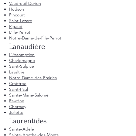
Vaudreuil-Dorion
Hudson
Pincourt
Saint-Lazare
Rigaud
L'Île-Perrot
Notre-Dame-de-l'Île-Perrot
Lanaudière
L'Assomption
Charlemagne
Saint-Sulpice
Lavaltrie
Notre-Dame-des-Prairies
Crabtree
Saint-Paul
Sainte-Marie-Salomé
Rawdon
Chertsey
Joliette
Laurentides
Sainte-Adèle
Sainte-Agathe-des-Monts