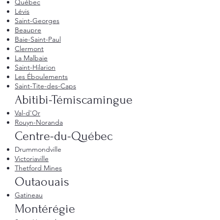
Québec
Lévis
Saint-Georges
Beaupre
Baie-Saint-Paul
Clermont
La Malbaie
Saint-Hilarion
Les Éboulements
Saint-Tite-des-Caps
Abitibi-Témiscamingue
Val-d'Or
Rouyn-Noranda
Centre-du-Québec
Drummondville
Victoriaville
Thetford Mines
Outaouais
Gatineau
Montérégie