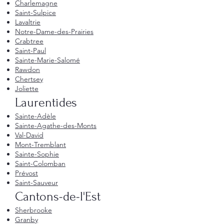
Charlemagne
Saint-Sulpice
Lavaltrie
Notre-Dame-des-Prairies
Crabtree
Saint-Paul
Sainte-Marie-Salomé
Rawdon
Chertsey
Joliette
Laurentides
Sainte-Adèle
Sainte-Agathe-des-Monts
Val-David
Mont-Tremblant
Sainte-Sophie
Saint-Colomban
Prévost
Saint-Sauveur
Cantons-de-l'Est
Sherbrooke
Granby