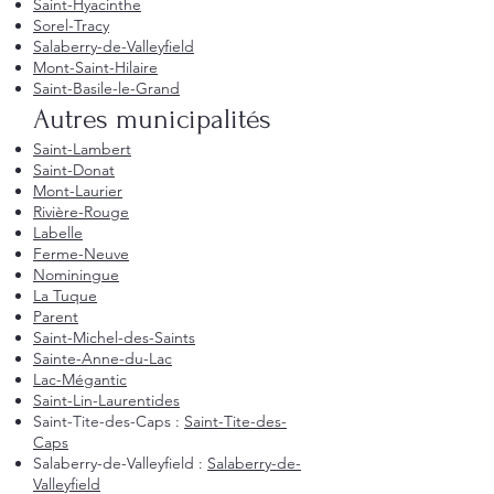
Saint-Hyacinthe
Sorel-Tracy
Salaberry-de-Valleyfield
Mont-Saint-Hilaire
Saint-Basile-le-Grand
Autres municipalités
Saint-Lambert
Saint-Donat
Mont-Laurier
Rivière-Rouge
Labelle
Ferme-Neuve
Nominingue
La Tuque
Parent
Saint-Michel-des-Saints
Sainte-Anne-du-Lac
Lac-Mégantic
Saint-Lin-Laurentides
Saint-Tite-des-Caps :
Saint-Tite-des-
Caps
Salaberry-de-Valleyfield :
Salaberry-de-
Valleyfield