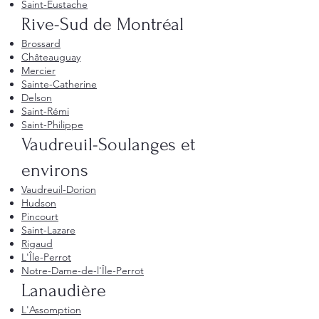
Saint-Eustache
Rive-Sud de Montréal
Brossard
Châteauguay
Mercier
Sainte-Catherine
Delson
Saint-Rémi
Saint-Philippe
Vaudreuil-Soulanges et
environs
Vaudreuil-Dorion
Hudson
Pincourt
Saint-Lazare
Rigaud
L'Île-Perrot
Notre-Dame-de-l'Île-Perrot
Lanaudière
L'Assomption