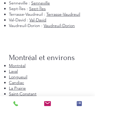
Senneville :
Senneville
Sept-Îles :
Sept-Îles
Terrasse-Vaudreuil :
Terrasse-Vaudreuil
Val-David :
Val-David
Vaudreuil-Dorion :
Vaudreuil-Dorion
Montréal et environs
Montréal
Laval
Longueuil
Candiac
La Prairie
Saint-Constant
Beauharnois
Saint-Bruno-de-Montarville
Boucherville
Sainte-Julie
Saint-Augustin-de-Desmaures
Rive-Nord de Montréal