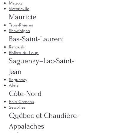
Magog
Victoriaville
Mauricie
Trois-Rivières
Shawinigan
Bas-Saint-Laurent
Rimouski
Rivière-du-Loup
Saguenay–Lac-Saint-
Jean
Saguenay
Alma
Côte-Nord
Baie-Comeau
Sept-Îles
Québec et Chaudière-
Appalaches