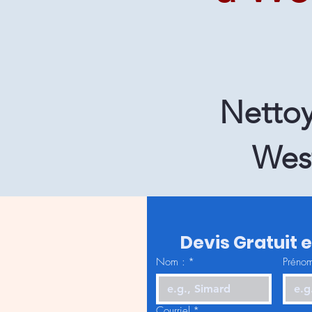
Nettoy
Wes
Devis Gratuit 
Nom :
*
Prénom
Courriel
*