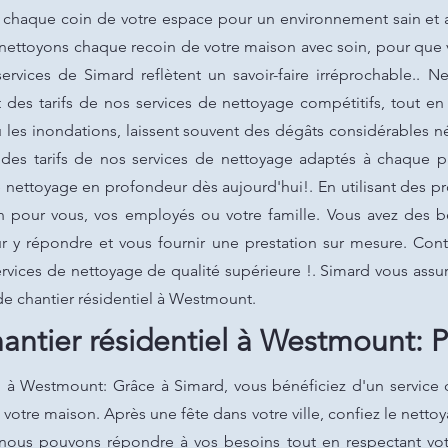
ns chaque coin de votre espace pour un environnement sain et
s nettoyons chaque recoin de votre maison avec soin, pour que 
ervices de Simard reflètent un savoir-faire irréprochable.. N
des tarifs de nos services de nettoyage compétitifs, tout en 
 les inondations, laissent souvent des dégâts considérables né
es tarifs de nos services de nettoyage adaptés à chaque proj
e nettoyage en profondeur dès aujourd'hui!. En utilisant des 
n pour vous, vos employés ou votre famille. Vous avez des b
y répondre et vous fournir une prestation sur mesure. Cont
ervices de nettoyage de qualité supérieure !. Simard vous ass
 de chantier résidentiel à Westmount.
antier résidentiel à Westmount: P
l à Westmount: Grâce à Simard, vous bénéficiez d'un service 
votre maison. Après une fête dans votre ville, confiez le net
 nous pouvons répondre à vos besoins tout en respectant vo