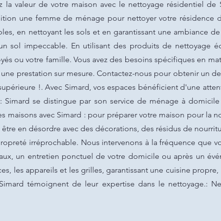
z la valeur de votre maison avec le nettoyage résidentiel de 
sition une femme de ménage pour nettoyer votre résidence 
les, en nettoyant les sols et en garantissant une ambiance de 
un sol impeccable. En utilisant des produits de nettoyage é
yés ou votre famille. Vous avez des besoins spécifiques en 
r une prestation sur mesure. Contactez-nous pour obtenir un dev
supérieure !. Avec Simard, vos espaces bénéficient d'une atte
t: Simard se distingue par son service de ménage à domicile
maisons avec Simard : pour préparer votre maison pour la nouv
 être en désordre avec des décorations, des résidus de nourrit
propreté irréprochable. Nous intervenons à la fréquence que v
eaux, un entretien ponctuel de votre domicile ou après un 
es, les appareils et les grilles, garantissant une cuisine propre
ar Simard témoignent de leur expertise dans le nettoyage.: Ne