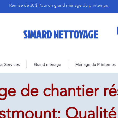
Remise de 30 $ Pour un grand ménage du printemps
SIMARD NETTOYAGE
s Services
Grand ménage
Ménage du Printemps
e de chantier ré
stmount: Qualité