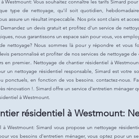
l à Westmount: Vous souhaitez connaître les tarifs Simard pou
que type de nettoyage, qu'il soit quotidien, hebdomadai
us assure un résultat impeccable. Nos prix sont clairs et acc
é. Demandez un devis gratuit et profitez d'un service de netto
ques, nous garantissons un espace sain pour vous, vos employé
 de nettoyage? Nous sommes là pour y répondre et vous fou
vis personnalisé et profiter de nos services de nettoyage de 
jours en premier.. Nettoyage de chantier résidentiel à Westmo
Pour un nettoyage résidentiel responsable, Simard est votre 
ou ponctuels, en fonction de vos besoins. contactez-nous. F
ès rénovation !. Simard offre un service d'entretien ménager q
ésidentiel à Westmount.
tier résidentiel à Westmount: N
el à Westmount: Simard vous propose un nettoyage résidentiel
pour vos besoins d'entretien ménager, vous optez pour un ser