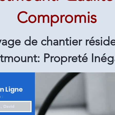
Compromis
age de chantier réside
tmount: Propreté Inég
en Ligne
 :