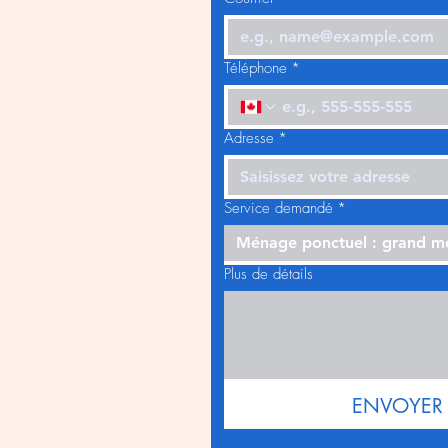
Téléphone
*
Adresse
*
Service demandé
*
Ménage ponctuel : grand 
Plus de détails
ENVOYER