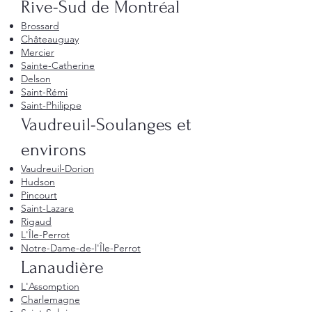
Rive-Sud de Montréal
Brossard
Châteauguay
Mercier
Sainte-Catherine
Delson
Saint-Rémi
Saint-Philippe
Vaudreuil-Soulanges et
environs
Vaudreuil-Dorion
Hudson
Pincourt
Saint-Lazare
Rigaud
L'Île-Perrot
Notre-Dame-de-l'Île-Perrot
Lanaudière
L'Assomption
Charlemagne