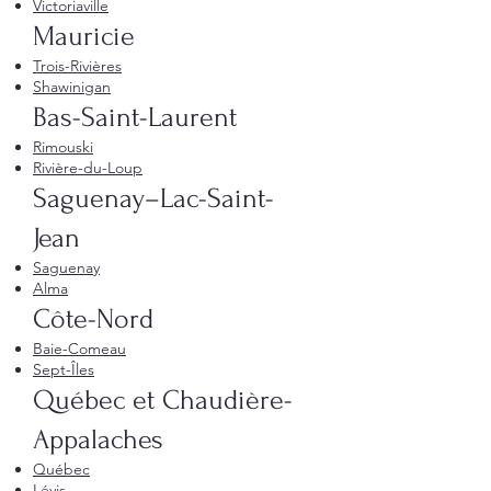
Victoriaville
Mauricie
Trois-Rivières
Shawinigan
Bas-Saint-Laurent
Rimouski
Rivière-du-Loup
Saguenay–Lac-Saint-
Jean
Saguenay
Alma
Côte-Nord
Baie-Comeau
Sept-Îles
Québec et Chaudière-
Appalaches
Québec
Lévis