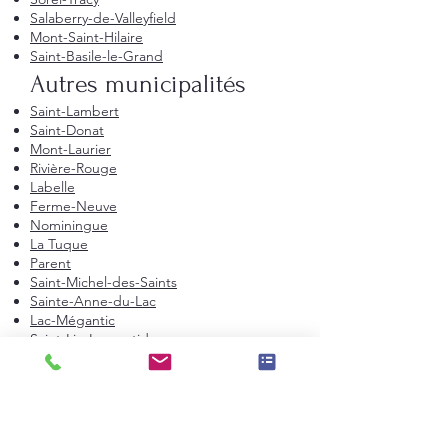
Salaberry-de-Valleyfield
Mont-Saint-Hilaire
Saint-Basile-le-Grand
Autres municipalités
Saint-Lambert
Saint-Donat
Mont-Laurier
Rivière-Rouge
Labelle
Ferme-Neuve
Nominingue
La Tuque
Parent
Saint-Michel-des-Saints
Sainte-Anne-du-Lac
Lac-Mégantic
Saint-Lin-Laurentides
Saint-Tite-des-Caps :
Saint-Tite-des-
Caps
Salaberry-de-Valleyfield :
Salaberry-de-
Valleyfield
Senneville :
Senneville