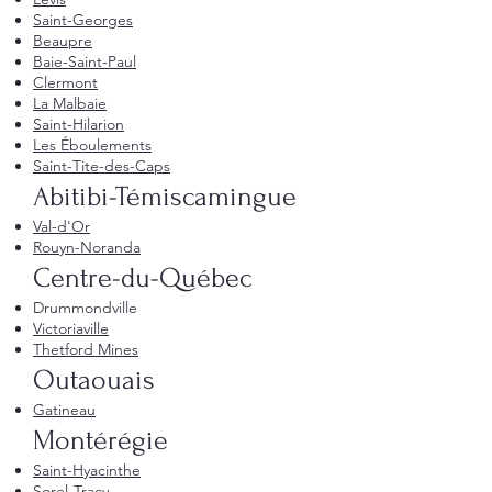
Saint-Georges
Beaupre
Baie-Saint-Paul
Clermont
La Malbaie
Saint-Hilarion
Les Éboulements
Saint-Tite-des-Caps
Abitibi-Témiscamingue
Val-d'Or
Rouyn-Noranda
Centre-du-Québec
Drummondville
Victoriaville
Thetford Mines
Outaouais
Gatineau
Montérégie
Saint-Hyacinthe
Sorel-Tracy