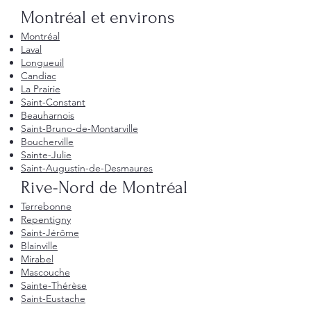
Montréal et environs
Montréal
Laval
Longueuil
Candiac
La Prairie
Saint-Constant
Beauharnois
Saint-Bruno-de-Montarville
Boucherville
Sainte-Julie
Saint-Augustin-de-Desmaures
Rive-Nord de Montréal
Terrebonne
Repentigny
Saint-Jérôme
Blainville
Mirabel
Mascouche
Sainte-Thérèse
Saint-Eustache