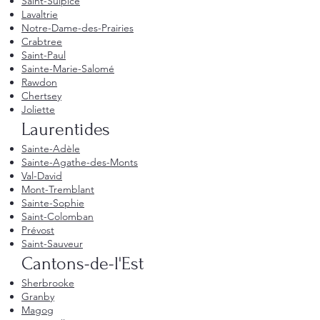
Saint-Sulpice
Lavaltrie
Notre-Dame-des-Prairies
Crabtree
Saint-Paul
Sainte-Marie-Salomé
Rawdon
Chertsey
Joliette
Laurentides
Sainte-Adèle
Sainte-Agathe-des-Monts
Val-David
Mont-Tremblant
Sainte-Sophie
Saint-Colomban
Prévost
Saint-Sauveur
Cantons-de-l'Est
Sherbrooke
Granby
Magog