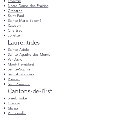
Lavaltrie
Notre-Dame-des-Prairies
Crabtree
Saint-Paul
Sainte-Marie-Salomé
Rawdon
Chertsey
Joliette
Laurentides
Sainte-Adèle
Sainte-Agathe-des-Monts
Val-David
Mont-Tremblant
Sainte-Sophie
Saint-Colomban
Prévost
Saint-Sauveur
Cantons-de-l'Est
Sherbrooke
Granby
Magog
Victoriaville