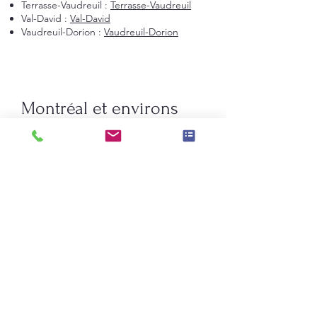
Terrasse-Vaudreuil :
Terrasse-Vaudreuil
Val-David :
Val-David
Vaudreuil-Dorion :
Vaudreuil-Dorion
Montréal et environs
Montréal
Laval
Longueuil
Candiac
La Prairie
Saint-Constant
Beauharnois
Saint-Bruno-de-Montarville
Boucherville
Sainte-Julie
Saint-Augustin-de-Desmaures
Rive-Nord de Montréal
Terrebonne
Repentigny