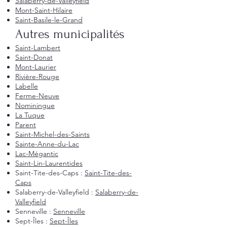
Salaberry-de-Valleyfield
Mont-Saint-Hilaire
Saint-Basile-le-Grand
Autres municipalités
Saint-Lambert
Saint-Donat
Mont-Laurier
Rivière-Rouge
Labelle
Ferme-Neuve
Nominingue
La Tuque
Parent
Saint-Michel-des-Saints
Sainte-Anne-du-Lac
Lac-Mégantic
Saint-Lin-Laurentides
Saint-Tite-des-Caps :
Saint-Tite-des-
Caps
Salaberry-de-Valleyfield :
Salaberry-de-
Valleyfield
Senneville :
Senneville
Sept-Îles :
Sept-Îles