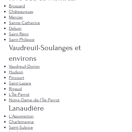
Brossard
Châteauguay
Mercier
Sainte-Catherine
Delson
Saint-Rémi
Saint-Philippe
Vaudreuil-Soulanges et
environs
Vaudreuil-Dorion
Hudson
Pincourt
Saint-Lazare
Rigaud
L'Île-Perrot
Notre-Dame-de-l'Île-Perrot
Lanaudière
L'Assomption
Charlemagne
Saint-Sulpice