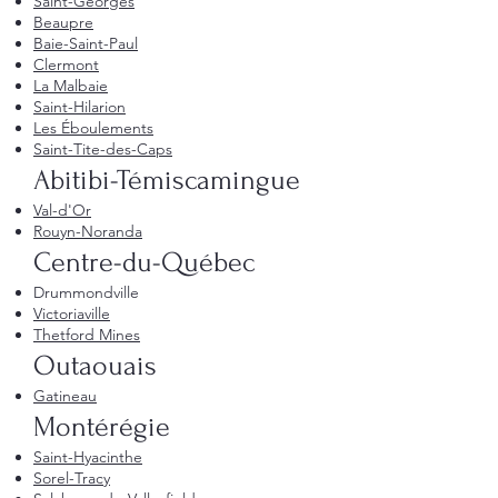
Saint-Georges
Beaupre
Baie-Saint-Paul
Clermont
La Malbaie
Saint-Hilarion
Les Éboulements
Saint-Tite-des-Caps
Abitibi-Témiscamingue
Val-d'Or
Rouyn-Noranda
Centre-du-Québec
Drummondville
Victoriaville
Thetford Mines
Outaouais
Gatineau
Montérégie
Saint-Hyacinthe
Sorel-Tracy