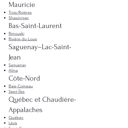
Mauricie
Trois-Rivières
Shawinigan
Bas-Saint-Laurent
Rimouski
Rivière-du-Loup
Saguenay–Lac-Saint-
Jean
Saguenay
Alma
Côte-Nord
Baie-Comeau
Sept-Îles
Québec et Chaudière-
Appalaches
Québec
Lévis