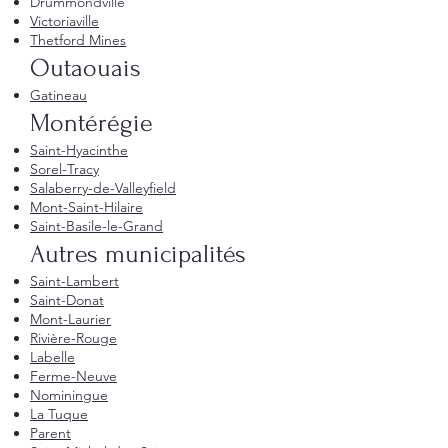
Drummondville
Victoriaville
Thetford Mines
Outaouais
Gatineau
Montérégie
Saint-Hyacinthe
Sorel-Tracy
Salaberry-de-Valleyfield
Mont-Saint-Hilaire
Saint-Basile-le-Grand
Autres municipalités
Saint-Lambert
Saint-Donat
Mont-Laurier
Rivière-Rouge
Labelle
Ferme-Neuve
Nominingue
La Tuque
Parent