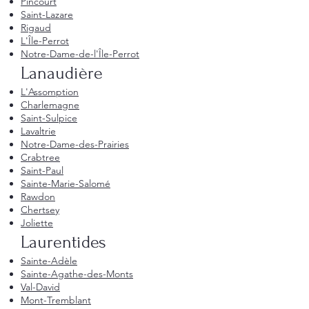
Pincourt
Saint-Lazare
Rigaud
L'Île-Perrot
Notre-Dame-de-l'Île-Perrot
Lanaudière
L'Assomption
Charlemagne
Saint-Sulpice
Lavaltrie
Notre-Dame-des-Prairies
Crabtree
Saint-Paul
Sainte-Marie-Salomé
Rawdon
Chertsey
Joliette
Laurentides
Sainte-Adèle
Sainte-Agathe-des-Monts
Val-David
Mont-Tremblant