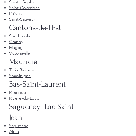
Sainte-Sophie
Saint-Colomban
Prévost
Saint-Sauveur
Cantons-de-l'Est
Sherbrooke
Granby
Magog
Victoriaville
Mauricie
Trois-Rivières
Shawinigan
Bas-Saint-Laurent
Rimouski
Rivière-du-Loup
Saguenay–Lac-Saint-
Jean
Saguenay
Alma