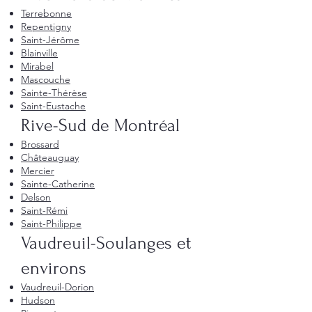
Terrebonne
Repentigny
Saint-Jérôme
Blainville
Mirabel
Mascouche
Sainte-Thérèse
Saint-Eustache
Rive-Sud de Montréal
Brossard
Châteauguay
Mercier
Sainte-Catherine
Delson
Saint-Rémi
Saint-Philippe
Vaudreuil-Soulanges et
environs
Vaudreuil-Dorion
Hudson