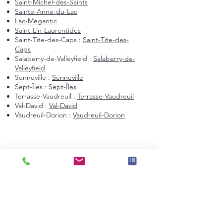
Saint-Michel-des-Saints
Sainte-Anne-du-Lac
Lac-Mégantic
Saint-Lin-Laurentides
Saint-Tite-des-Caps :
Saint-Tite-des-
Caps
Salaberry-de-Valleyfield :
Salaberry-de-
Valleyfield
Senneville :
Senneville
Sept-Îles :
Sept-Îles
Terrasse-Vaudreuil :
Terrasse-Vaudreuil
Val-David :
Val-David
Vaudreuil-Dorion :
Vaudreuil-Dorion
Montréal et environs
Montréal
Laval
Longueuil
Candiac
La Prairie