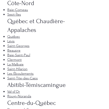
Côte-Nord
Baie-Comeau
Sept-Îles
Québec et Chaudière-
Appalaches
Québec
Lévis
Saint-Georges
Beaupre
Baie-Saint-Paul
Clermont
La Malbaie
Saint-Hilarion
Les Éboulements
Saint-Tite-des-Caps
Abitibi-Témiscamingue
Val-d'Or
Rouyn-Noranda
Centre-du-Québec