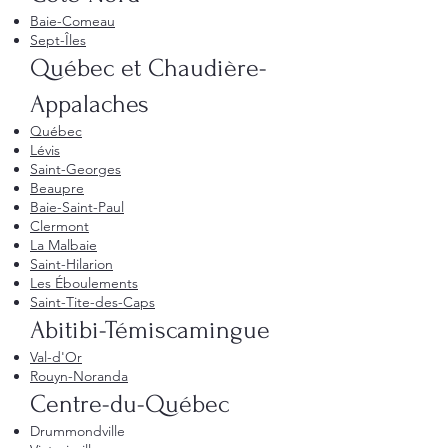
Baie-Comeau
Sept-Îles
Québec et Chaudière-
Appalaches
Québec
Lévis
Saint-Georges
Beaupre
Baie-Saint-Paul
Clermont
La Malbaie
Saint-Hilarion
Les Éboulements
Saint-Tite-des-Caps
Abitibi-Témiscamingue
Val-d'Or
Rouyn-Noranda
Centre-du-Québec
Drummondville