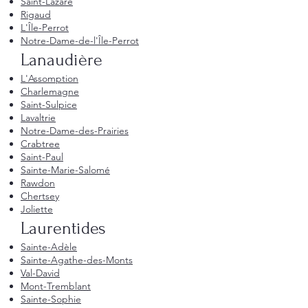
Saint-Lazare
Rigaud
L'Île-Perrot
Notre-Dame-de-l'Île-Perrot
Lanaudière
L'Assomption
Charlemagne
Saint-Sulpice
Lavaltrie
Notre-Dame-des-Prairies
Crabtree
Saint-Paul
Sainte-Marie-Salomé
Rawdon
Chertsey
Joliette
Laurentides
Sainte-Adèle
Sainte-Agathe-des-Monts
Val-David
Mont-Tremblant
Sainte-Sophie