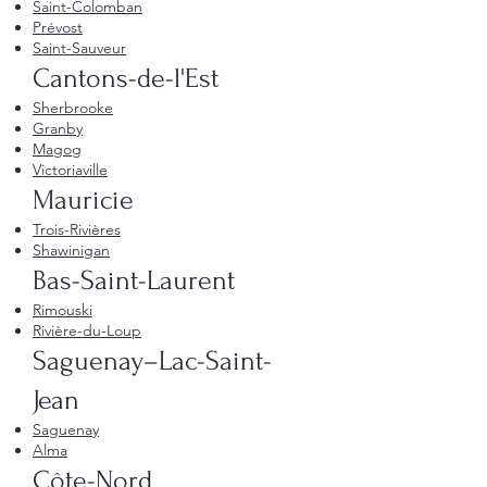
Saint-Colomban
Prévost
Saint-Sauveur
Cantons-de-l'Est
Sherbrooke
Granby
Magog
Victoriaville
Mauricie
Trois-Rivières
Shawinigan
Bas-Saint-Laurent
Rimouski
Rivière-du-Loup
Saguenay–Lac-Saint-
Jean
Saguenay
Alma
Côte-Nord