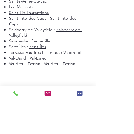
Sainte-Anne-du-Lac
Lac-Mégantic
Saint-Lin-Laurentides
Saint-Tite-des-Caps :
Saint-Tite-des-
Caps
Salaberry-de-Valleyfield :
Salaberry-de-
Valleyfield
Senneville :
Senneville
Sept-Îles :
Sept-Îles
Terrasse-Vaudreuil :
Terrasse-Vaudreuil
Val-David :
Val-David
Vaudreuil-Dorion :
Vaudreuil-Dorion
Montréal et environs
Montréal
Laval
Longueuil
Candiac
La Prairie
Saint-Constant