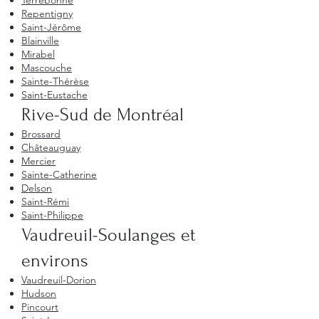
Terrebonne
Repentigny
Saint-Jérôme
Blainville
Mirabel
Mascouche
Sainte-Thérèse
Saint-Eustache
Rive-Sud de Montréal
Brossard
Châteauguay
Mercier
Sainte-Catherine
Delson
Saint-Rémi
Saint-Philippe
Vaudreuil-Soulanges et
environs
Vaudreuil-Dorion
Hudson
Pincourt