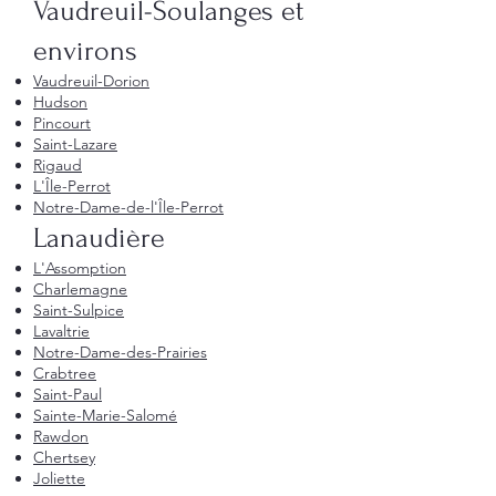
Vaudreuil-Soulanges et
environs
Vaudreuil-Dorion
Hudson
Pincourt
Saint-Lazare
Rigaud
L'Île-Perrot
Notre-Dame-de-l'Île-Perrot
Lanaudière
L'Assomption
Charlemagne
Saint-Sulpice
Lavaltrie
Notre-Dame-des-Prairies
Crabtree
Saint-Paul
Sainte-Marie-Salomé
Rawdon
Chertsey
Joliette