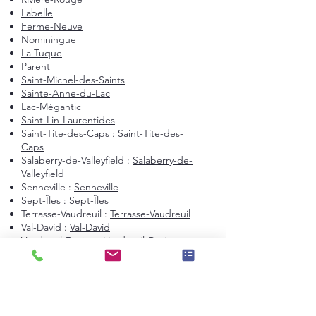
Labelle
Ferme-Neuve
Nominingue
La Tuque
Parent
Saint-Michel-des-Saints
Sainte-Anne-du-Lac
Lac-Mégantic
Saint-Lin-Laurentides
Saint-Tite-des-Caps :
Saint-Tite-des-
Caps
Salaberry-de-Valleyfield :
Salaberry-de-
Valleyfield
Senneville :
Senneville
Sept-Îles :
Sept-Îles
Terrasse-Vaudreuil :
Terrasse-Vaudreuil
Val-David :
Val-David
Vaudreuil-Dorion :
Vaudreuil-Dorion