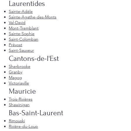
Laurentides
Sainte-Adèle
Sainte-Agathe-des-Monts
Val-David
Mont-Tremblant
Sainte-Sophie
Saint-Colomban
Prévost
Saint-Sauveur
Cantons-de-l'Est
Sherbrooke
Granby
Magog
Victoriaville
Mauricie
Trois-Rivières
Shawinigan
Bas-Saint-Laurent
Rimouski
Rivière-du-Loup