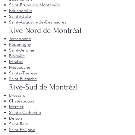
Saint-Bruno-de-Montarville
Boucherville
Sainte-Julie
Saint-Augustin-de-Desmaures
Rive-Nord de Montréal
Terrebonne
Repentigny
Saint-Jérôme
Blainville
Mirabel
Mascouche
Sainte-Thérèse
Saint-Eustache
Rive-Sud de Montréal
Brossard
Châteauguay
Mercier
Sainte-Catherine
Delson
Saint-Rémi
Saint-Philippe