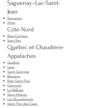
Saguenay–Lac-Saint-
Jean
Saguenay
Alma
Côte-Nord
Baie-Comeau
Sept-Îles
Québec et Chaudière-
Appalaches
Québec
Lévis
Saint-Georges
Beaupre
Baie-Saint-Paul
Clermont
La Malbaie
Saint-Hilarion
Les Éboulements
Saint-Tite-des-Caps