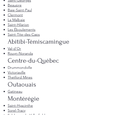
Saint-Georges
Beaupre
Baie-Saint-Paul
Clermont
La Malbaie
Saint-Hilarion
Les Éboulements
Saint-Tite-des-Caps
Abitibi-Témiscamingue
Val-d'Or
Rouyn-Noranda
Centre-du-Québec
Drummondville
Victoriaville
Thetford Mines
Outaouais
Gatineau
Montérégie
Saint-Hyacinthe
Sorel-Tracy