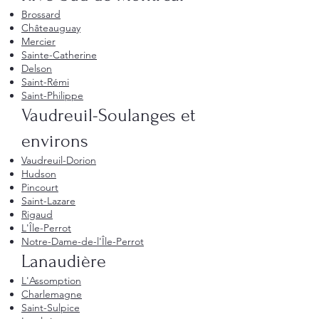
Brossard
Châteauguay
Mercier
Sainte-Catherine
Delson
Saint-Rémi
Saint-Philippe
Vaudreuil-Soulanges et
environs
Vaudreuil-Dorion
Hudson
Pincourt
Saint-Lazare
Rigaud
L'Île-Perrot
Notre-Dame-de-l'Île-Perrot
Lanaudière
L'Assomption
Charlemagne
Saint-Sulpice