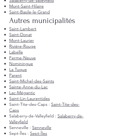
Salaberry-de-Valleyfield
Mont-Saint-Hilaire
Saint-Basile-le-Grand
Autres municipalités
Saint-Lambert
Saint-Donat
Mont-Laurier
Rivière-Rouge
Labelle
Ferme-Neuve
Nominingue
La Tuque
Parent
Saint-Michel-des-Saints
Sainte-Anne-du-Lac
Lac-Mégantic
Saint-Lin-Laurentides
Saint-Tite-des-Caps :
Saint-Tite-des-
Caps
Salaberry-de-Valleyfield :
Salaberry-de-
Valleyfield
Senneville :
Senneville
Sept-Îles :
Sept-Îles