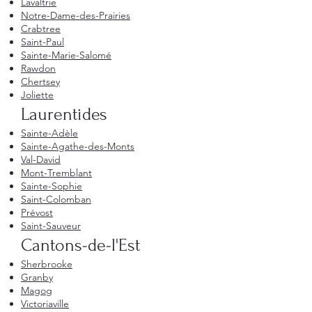
Lavaltrie
Notre-Dame-des-Prairies
Crabtree
Saint-Paul
Sainte-Marie-Salomé
Rawdon
Chertsey
Joliette
Laurentides
Sainte-Adèle
Sainte-Agathe-des-Monts
Val-David
Mont-Tremblant
Sainte-Sophie
Saint-Colomban
Prévost
Saint-Sauveur
Cantons-de-l'Est
Sherbrooke
Granby
Magog
Victoriaville