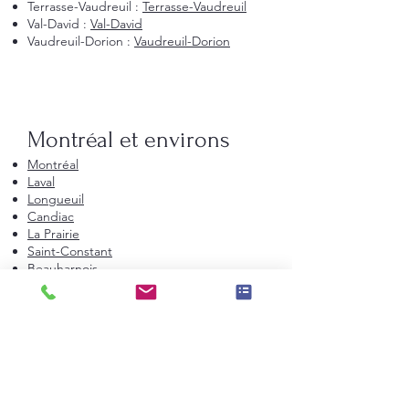
Terrasse-Vaudreuil :
Terrasse-Vaudreuil
Val-David :
Val-David
Vaudreuil-Dorion :
Vaudreuil-Dorion
Montréal et environs
Montréal
Laval
Longueuil
Candiac
La Prairie
Saint-Constant
Beauharnois
Saint-Bruno-de-Montarville
Boucherville
Sainte-Julie
Saint-Augustin-de-Desmaures
Rive-Nord de Montréal
Terrebonne
Repentigny