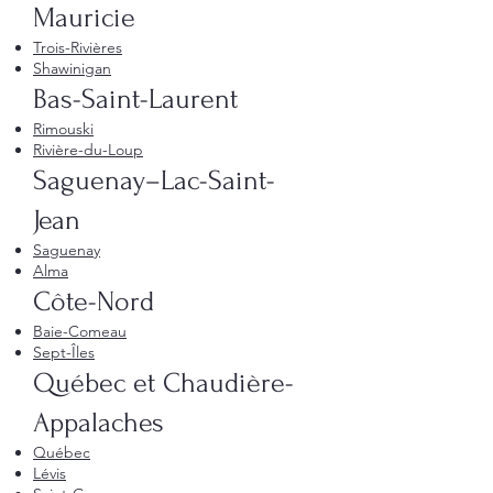
Mauricie
Trois-Rivières
Shawinigan
Bas-Saint-Laurent
Rimouski
Rivière-du-Loup
Saguenay–Lac-Saint-
Jean
Saguenay
Alma
Côte-Nord
Baie-Comeau
Sept-Îles
Québec et Chaudière-
Appalaches
Québec
Lévis