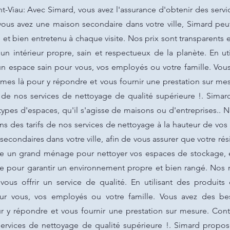
t-Viau: Avec Simard, vous avez l'assurance d'obtenir des serv
i vous avez une maison secondaire dans votre ville, Simard 
et bien entretenu à chaque visite. Nos prix sont transparents e
'un intérieur propre, sain et respectueux de la planète. En u
n espace sain pour vous, vos employés ou votre famille. Vou
es là pour y répondre et vous fournir une prestation sur mes
r de nos services de nettoyage de qualité supérieure !. Simar
ypes d'espaces, qu'il s'agisse de maisons ou d'entreprises.. 
s des tarifs de nos services de nettoyage à la hauteur de vos
econdaires dans votre ville, afin de vous assurer que votre ré
se un grand ménage pour nettoyer vos espaces de stockage, en
ce pour garantir un environnement propre et bien rangé. Nos n
ous offrir un service de qualité. En utilisant des produit
ur vous, vos employés ou votre famille. Vous avez des be
y répondre et vous fournir une prestation sur mesure. Cont
services de nettoyage de qualité supérieure !. Simard propo