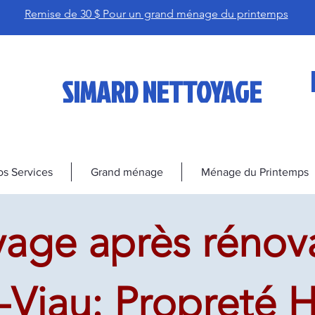
Remise de 30 $ Pour un grand ménage du printemps
SIMARD NETTOYAGE
s Services
Grand ménage
Ménage du Printemps
age après rénova
-Viau: Propreté 