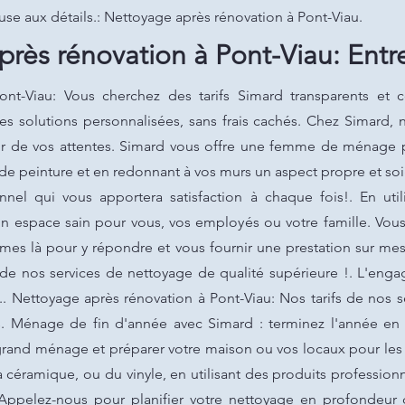
use aux détails.: Nettoyage après rénovation à Pont-Viau.
rès rénovation à Pont-Viau: Entre
nt-Viau: Vous cherchez des tarifs Simard transparents et 
s solutions personnalisées, sans frais cachés. Chez Simard,
eur de vos attentes. Simard vous offre une femme de ménage 
s de peinture et en redonnant à vos murs un aspect propre et s
nnel qui vous apportera satisfaction à chaque fois!. En uti
n espace sain pour vous, vos employés ou votre famille. Vou
es là pour y répondre et vous fournir une prestation sur mes
r de nos services de nettoyage de qualité supérieure !. L'eng
.. Nettoyage après rénovation à Pont-Viau: Nos tarifs de nos 
s. Ménage de fin d'année avec Simard : terminez l'année en 
rand ménage et préparer votre maison ou vos locaux pour les 
a céramique, ou du vinyle, en utilisant des produits profession
Appelez-nous pour planifier votre nettoyage en profondeur d