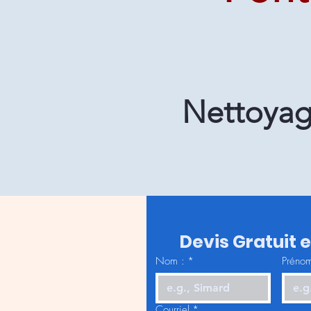
Nettoyag
Devis Gratuit 
Nom :
*
Prénom
Courriel
*