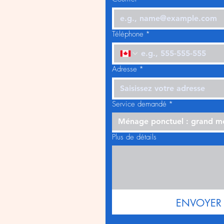
Téléphone
*
Adresse
*
Service demandé
*
Ménage ponctuel : grand 
Plus de détails
ENVOYER