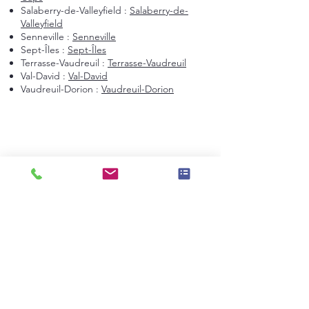
Salaberry-de-Valleyfield :
Salaberry-de-
Valleyfield
Senneville :
Senneville
Sept-Îles :
Sept-Îles
Terrasse-Vaudreuil :
Terrasse-Vaudreuil
Val-David :
Val-David
Vaudreuil-Dorion :
Vaudreuil-Dorion
Montréal et environs
Montréal
Laval
Longueuil
Candiac
La Prairie
Saint-Constant
Beauharnois
Saint-Bruno-de-Montarville
Boucherville
Sainte-Julie