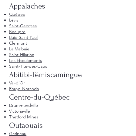
Appalaches
Québec
Lévis
Saint-Georges
Beaupre
Baie-Saint-Paul
Clermont
La Malbaie
Saint-Hilarion
Les Éboulements
Saint-Tite-des-Caps
Abitibi-Témiscamingue
Val-d'Or
Rouyn-Noranda
Centre-du-Québec
Drummondville
Victoriaville
Thetford Mines
Outaouais
Gatineau