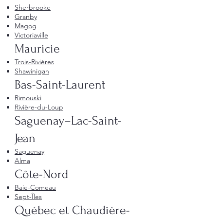
Sherbrooke
Granby
Magog
Victoriaville
Mauricie
Trois-Rivières
Shawinigan
Bas-Saint-Laurent
Rimouski
Rivière-du-Loup
Saguenay–Lac-Saint-
Jean
Saguenay
Alma
Côte-Nord
Baie-Comeau
Sept-Îles
Québec et Chaudière-