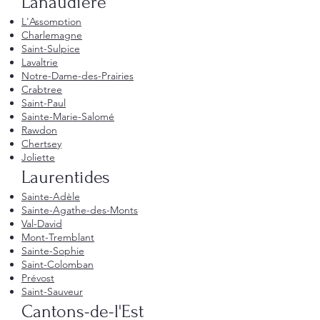
Lanaudière
L'Assomption
Charlemagne
Saint-Sulpice
Lavaltrie
Notre-Dame-des-Prairies
Crabtree
Saint-Paul
Sainte-Marie-Salomé
Rawdon
Chertsey
Joliette
Laurentides
Sainte-Adèle
Sainte-Agathe-des-Monts
Val-David
Mont-Tremblant
Sainte-Sophie
Saint-Colomban
Prévost
Saint-Sauveur
Cantons-de-l'Est