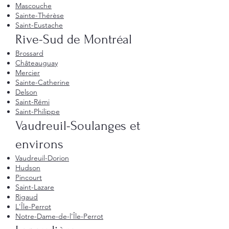
Mascouche
Sainte-Thérèse
Saint-Eustache
Rive-Sud de Montréal
Brossard
Châteauguay
Mercier
Sainte-Catherine
Delson
Saint-Rémi
Saint-Philippe
Vaudreuil-Soulanges et
environs
Vaudreuil-Dorion
Hudson
Pincourt
Saint-Lazare
Rigaud
L'Île-Perrot
Notre-Dame-de-l'Île-Perrot