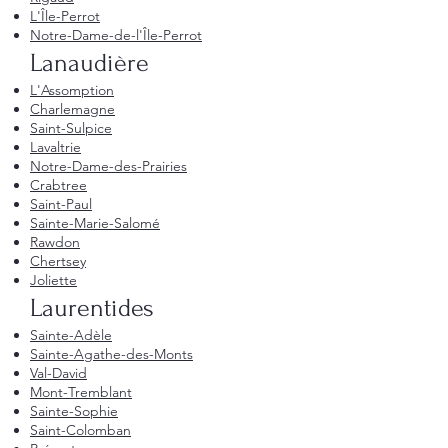
L'Île-Perrot
Notre-Dame-de-l'Île-Perrot
Lanaudière
L'Assomption
Charlemagne
Saint-Sulpice
Lavaltrie
Notre-Dame-des-Prairies
Crabtree
Saint-Paul
Sainte-Marie-Salomé
Rawdon
Chertsey
Joliette
Laurentides
Sainte-Adèle
Sainte-Agathe-des-Monts
Val-David
Mont-Tremblant
Sainte-Sophie
Saint-Colomban