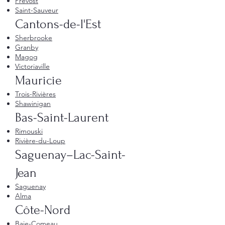
Prévost
Saint-Sauveur
Cantons-de-l'Est
Sherbrooke
Granby
Magog
Victoriaville
Mauricie
Trois-Rivières
Shawinigan
Bas-Saint-Laurent
Rimouski
Rivière-du-Loup
Saguenay–Lac-Saint-
Jean
Saguenay
Alma
Côte-Nord
Baie-Comeau