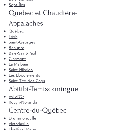
Sept-Îles
Québec et Chaudière-
Appalaches
Québec
Lévis
Saint-Georges
Beaupre
Baie-Saint-Paul
Clermont
La Malbaie
Saint-Hilarion
Les Éboulements
Saint-Tite-des-Caps
Abitibi-Témiscamingue
Val-d'Or
Rouyn-Noranda
Centre-du-Québec
Drummondville
Victoriaville
Thetford Mines