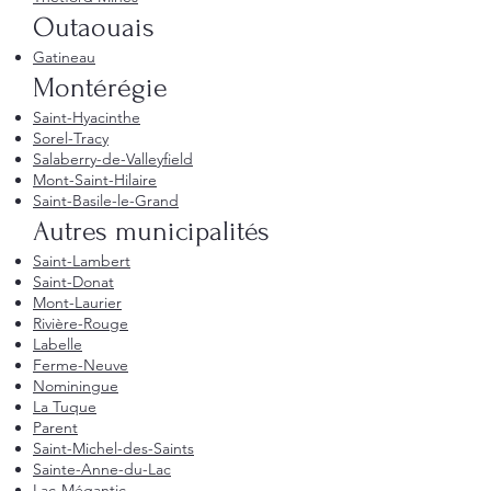
Outaouais
Gatineau
Montérégie
Saint-Hyacinthe
Sorel-Tracy
Salaberry-de-Valleyfield
Mont-Saint-Hilaire
Saint-Basile-le-Grand
Autres municipalités
Saint-Lambert
Saint-Donat
Mont-Laurier
Rivière-Rouge
Labelle
Ferme-Neuve
Nominingue
La Tuque
Parent
Saint-Michel-des-Saints
Sainte-Anne-du-Lac
Lac-Mégantic