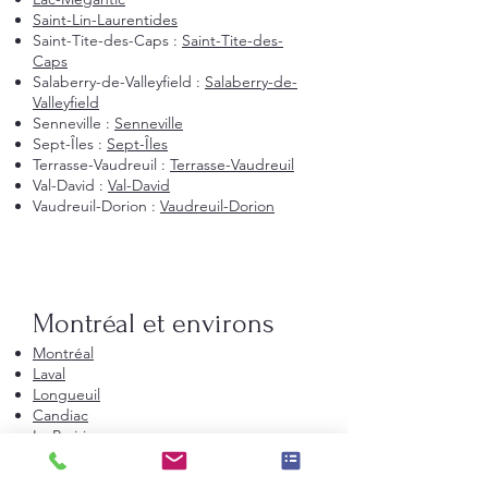
Saint-Lin-Laurentides
Saint-Tite-des-Caps :
Saint-Tite-des-
Caps
Salaberry-de-Valleyfield :
Salaberry-de-
Valleyfield
Senneville :
Senneville
Sept-Îles :
Sept-Îles
Terrasse-Vaudreuil :
Terrasse-Vaudreuil
Val-David :
Val-David
Vaudreuil-Dorion :
Vaudreuil-Dorion
Montréal et environs
Montréal
Laval
Longueuil
Candiac
La Prairie
Saint-Constant
Beauharnois