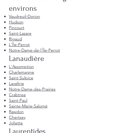
environs
Vaudreuil-Dorion
Hudson
Pincourt
Saint-Lazare
Rigaud
L'Île-Perrot
Notre-Dame-de-l'Île-Perrot
Lanaudière
L'Assomption
Charlemagne
Saint-Sulpice
Lavaltrie
Notre-Dame-des-Prairies
Crabtree
Saint-Paul
Sainte-Marie-Salomé
Rawdon
Chertsey
Joliette
Laurentides