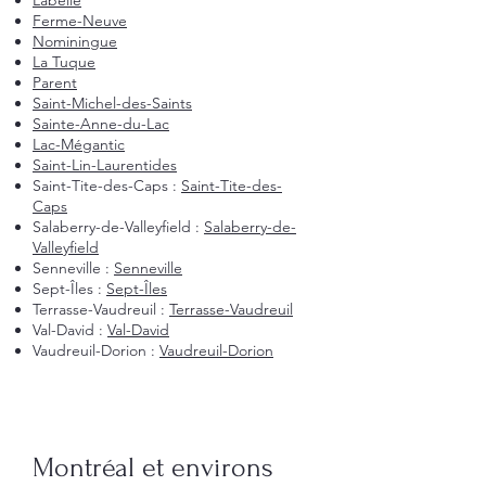
Labelle
Ferme-Neuve
Nominingue
La Tuque
Parent
Saint-Michel-des-Saints
Sainte-Anne-du-Lac
Lac-Mégantic
Saint-Lin-Laurentides
Saint-Tite-des-Caps :
Saint-Tite-des-
Caps
Salaberry-de-Valleyfield :
Salaberry-de-
Valleyfield
Senneville :
Senneville
Sept-Îles :
Sept-Îles
Terrasse-Vaudreuil :
Terrasse-Vaudreuil
Val-David :
Val-David
Vaudreuil-Dorion :
Vaudreuil-Dorion
Montréal et environs