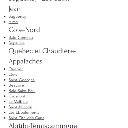
Jean
Saguenay
Alma
Côte-Nord
Baie-Comeau
Sept-Îles
Québec et Chaudière-
Appalaches
Québec
Lévis
Saint-Georges
Beaupre
Baie-Saint-Paul
Clermont
La Malbaie
Saint-Hilarion
Les Éboulements
Saint-Tite-des-Caps
Abitibi-Témiscamingue