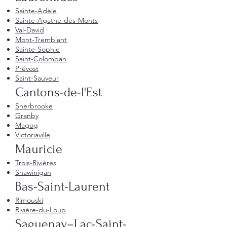
Sainte-Adèle
Sainte-Agathe-des-Monts
Val-David
Mont-Tremblant
Sainte-Sophie
Saint-Colomban
Prévost
Saint-Sauveur
Cantons-de-l'Est
Sherbrooke
Granby
Magog
Victoriaville
Mauricie
Trois-Rivières
Shawinigan
Bas-Saint-Laurent
Rimouski
Rivière-du-Loup
Saguenay–Lac-Saint-