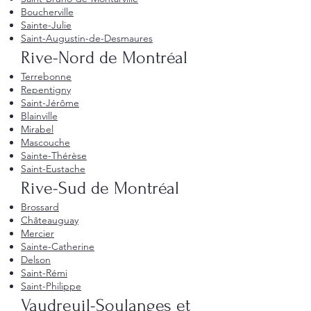
Boucherville
Sainte-Julie
Saint-Augustin-de-Desmaures
Rive-Nord de Montréal
Terrebonne
Repentigny
Saint-Jérôme
Blainville
Mirabel
Mascouche
Sainte-Thérèse
Saint-Eustache
Rive-Sud de Montréal
Brossard
Châteauguay
Mercier
Sainte-Catherine
Delson
Saint-Rémi
Saint-Philippe
Vaudreuil-Soulanges et