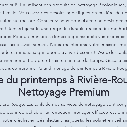
urd'hui!. En utilisant des produits de nettoyage écologiques,
e famille. Vous avez des besoins spécifiques en matière de 
tation sur mesure. Contactez-nous pour obtenir un devis person
re !. Simard garantit une propreté durable grâce à des méthod
ouge: Pour un ménage à domicile qui respecte vos exigences,
ussi facile avec Simard. Nous maintenons votre maison im
ide et minutieux qui répondra à vos besoins !. Avec des tarifs 
 environnement propre et sain en un rien de temps. Grâce à S
n, sans compromis.: Grand ménage du printemps à Rivière-Roug
du printemps à Rivière-Rou
Nettoyage Premium
ère-Rouge: Les tarifs de nos services de nettoyage sont conçu
propreté irréprochable, un entretien ménager efficace est pr
tre crèche, en désinfectant les jouets, les sols et en veill