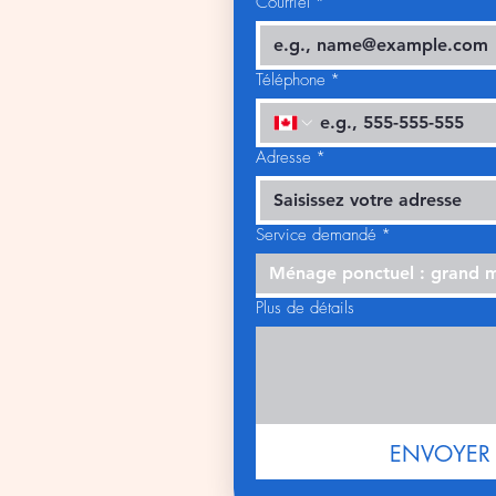
Courriel
*
Téléphone
*
Adresse
*
Service demandé
*
Ménage ponctuel : grand 
Plus de détails
ENVOYER