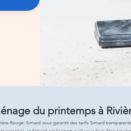
énage du printemps à Riviè
re-Rouge: Simard vous garantit des tarifs Simard transparents
t essentiel, et Simard est l'expert qu'il vous faut. Nos équi