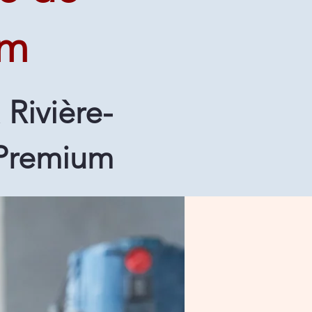
um
Rivière-
 Premium