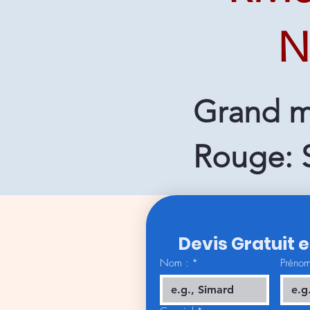
N
Grand m
Rouge: 
Devis Gratuit 
Nom :
*
Prénom