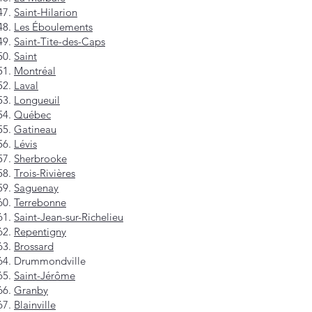
Saint-Hilarion
Les Éboulements
Saint-Tite-des-Caps
Saint
Montréal
Laval
Longueuil
Québec
Gatineau
Lévis
Sherbrooke
Trois-Rivières
Saguenay
Terrebonne
Saint-Jean-sur-Richelieu
Repentigny
Brossard
Drummondville
Saint-Jérôme
Granby
Blainville