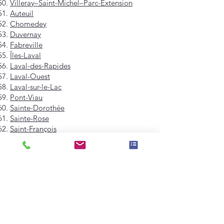
Villeray–Saint-Michel–Parc-Extension
Auteuil
Chomedey
Duvernay
Fabreville
Îles-Laval
Laval-des-Rapides
Laval-Ouest
Laval-sur-le-Lac
Pont-Viau
Sainte-Dorothée
Sainte-Rose
Saint-François
Saint-Vincent-de-Paul
Vimont
Westmount
Mont-Royal
Hampstead
Côte-Saint-Luc
Dollard-des-Ormeaux
Pointe-Claire
Kirkland