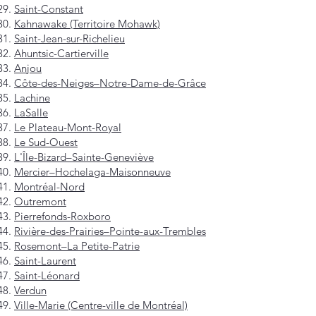
Saint-Constant
Kahnawake (Territoire Mohawk)
Saint-Jean-sur-Richelieu
Ahuntsic-Cartierville
Anjou
Côte-des-Neiges–Notre-Dame-de-Grâce
Lachine
LaSalle
Le Plateau-Mont-Royal
Le Sud-Ouest
L'Île-Bizard–Sainte-Geneviève
Mercier–Hochelaga-Maisonneuve
Montréal-Nord
Outremont
Pierrefonds-Roxboro
Rivière-des-Prairies–Pointe-aux-Trembles
Rosemont–La Petite-Patrie
Saint-Laurent
Saint-Léonard
Verdun
Ville-Marie (Centre-ville de Montréal)