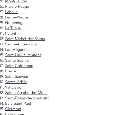
Mont-Laurier
Rivière-Rouge
Labelle
Ferme-Neuve
Nominingue
La Tuque
Parent
Saint-Michel-des-Saints
Sainte-Anne-du-Lac
Lac-Mégantic
Saint-Lin-Laurentides
Sainte-Sophie
Saint-Colomban
Prévost
Saint-Sauveur
Sainte-Adèle
Val-David
Sainte-Agathe-des-Monts
Saint-Donat-de-Montcalm
Baie-Saint-Paul
Clermont
La Malbaie