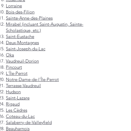
Lorraine
Bois-des-Filion
Sainte-Anne-des-Plaines
Mirabel (incluant Saint-Augustin, Sainte-
Scholastique, etc.)
Saint-Eustache
Deux-Montagnes
Saint-Joseph-du-Lac
Oka
Vaudreuil-Dorion
Pincourt
L'Île-Perrot
Notre-Dame-de-l'Île-Perrot
Terrasse-Vaudreuil
Hudson
Saint-Lazare
Rigaud
Les Cèdres
Coteau-du-Lac
Salaberry-de-Valleyfield
Beauharnois