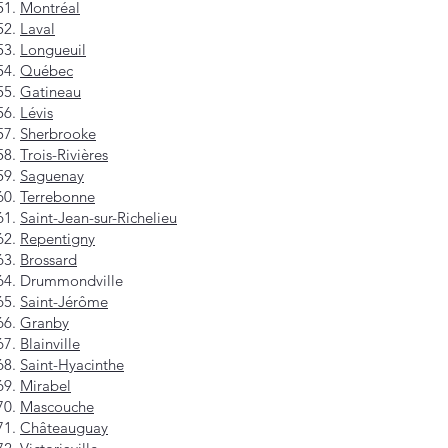
Montréal
Laval
Longueuil
Québec
Gatineau
Lévis
Sherbrooke
Trois-Rivières
Saguenay
Terrebonne
Saint-Jean-sur-Richelieu
Repentigny
Brossard
Drummondville
Saint-Jérôme
Granby
Blainville
Saint-Hyacinthe
Mirabel
Mascouche
Châteauguay