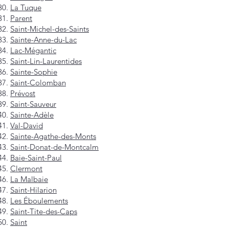
La Tuque
Parent
Saint-Michel-des-Saints
Sainte-Anne-du-Lac
Lac-Mégantic
Saint-Lin-Laurentides
Sainte-Sophie
Saint-Colomban
Prévost
Saint-Sauveur
Sainte-Adèle
Val-David
Sainte-Agathe-des-Monts
Saint-Donat-de-Montcalm
Baie-Saint-Paul
Clermont
La Malbaie
Saint-Hilarion
Les Éboulements
Saint-Tite-des-Caps
Saint