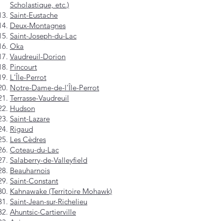
Scholastique, etc.)
Saint-Eustache
Deux-Montagnes
Saint-Joseph-du-Lac
Oka
Vaudreuil-Dorion
Pincourt
L'Île-Perrot
Notre-Dame-de-l'Île-Perrot
Terrasse-Vaudreuil
Hudson
Saint-Lazare
Rigaud
Les Cèdres
Coteau-du-Lac
Salaberry-de-Valleyfield
Beauharnois
Saint-Constant
Kahnawake (Territoire Mohawk)
Saint-Jean-sur-Richelieu
Ahuntsic-Cartierville