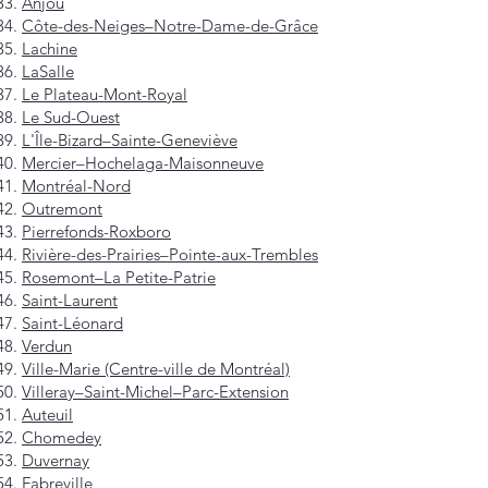
Anjou
Côte-des-Neiges–Notre-Dame-de-Grâce
Lachine
LaSalle
Le Plateau-Mont-Royal
Le Sud-Ouest
L'Île-Bizard–Sainte-Geneviève
Mercier–Hochelaga-Maisonneuve
Montréal-Nord
Outremont
Pierrefonds-Roxboro
Rivière-des-Prairies–Pointe-aux-Trembles
Rosemont–La Petite-Patrie
Saint-Laurent
Saint-Léonard
Verdun
Ville-Marie (Centre-ville de Montréal)
Villeray–Saint-Michel–Parc-Extension
Auteuil
Chomedey
Duvernay
Fabreville