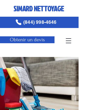
SIMARD NETTOYAGE
(844) 998-4646
Obtenir un devis