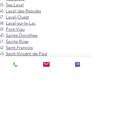
Îles-Laval
Laval-des-Rapides
Laval-Ouest
Laval-sur-le-Lac
Pont-Viau
Sainte-Dorothée
Sainte-Rose
Saint-François
Saint-Vincent-de-Paul
Vimont
Westmount
Mont-Royal
Hampstead
Côte-Saint-Luc
Dollard-des-Ormeaux
Pointe-Claire
Kirkland
Beaconsfield
Baie-D'Urfé
Sainte-Anne-de-Bellevue
Dorval