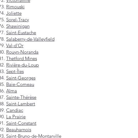
Victoriaville
Rimouski
Joliette
Sorel-Tracy
Shawinigan
Saint-Eustache
Salaberry-de-Valleyfield
Val-d'Or
Rouyn-Noranda
Thetford Mines
Rivière-du-Loup
Sept-Îles
Saint-Georges
Baie-Comeau
Alma
Sainte-Thérèse
Saint-Lambert
Candiac
La Prairie
Saint-Constant
Beauharnois
Saint-Bruno-de-Montarville