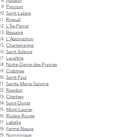
Hudson
Pincourt
Saint-Lazare
Rigaud
L'Île-Perrot
Beaupré
L'Assomption
Charlemagne
Saint-Sulpice
Lavaltrie
Notre-Dame-des-Prairies
Crabtree
Saint-Paul
Sainte-Marie-Salomé
Rawdon
Chertsey
Saint-Donat
Mont-Laurier
Rivière-Rouge
Labelle
Ferme-Neuve
Nominingue