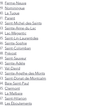
Ferme-Neuve
Nominingue
La Tuque
Parent
Saint-Michel-des-Saints
Sainte-Anne-du-Lac
Lac-Mégantic
Saint-Lin-Laurentides
Sainte-Sophie
Saint-Colomban
Prévost
Saint-Sauveur
Sainte-Adèle
Val-David
Sainte-Agathe-des-Monts
Saint-Donat-de-Montcalm
Baie-Saint-Paul
Clermont
La Malbaie
Saint-Hilarion
Les Éboulements