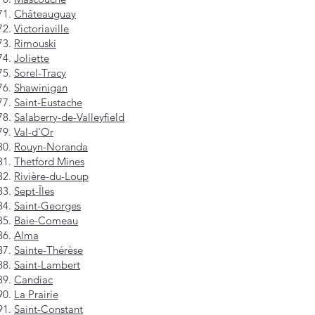
Châteauguay
Victoriaville
Rimouski
Joliette
Sorel-Tracy
Shawinigan
Saint-Eustache
Salaberry-de-Valleyfield
Val-d'Or
Rouyn-Noranda
Thetford Mines
Rivière-du-Loup
Sept-Îles
Saint-Georges
Baie-Comeau
Alma
Sainte-Thérèse
Saint-Lambert
Candiac
La Prairie
Saint-Constant