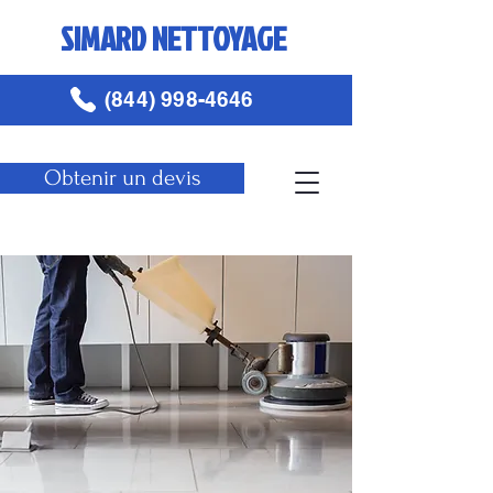
SIMARD NETTOYAGE
(844) 998-4646
Obtenir un devis