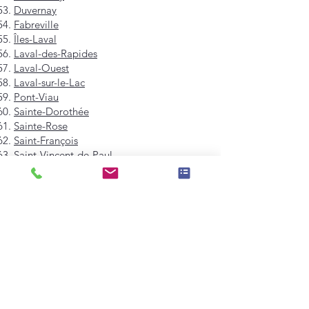
Duvernay
Fabreville
Îles-Laval
Laval-des-Rapides
Laval-Ouest
Laval-sur-le-Lac
Pont-Viau
Sainte-Dorothée
Sainte-Rose
Saint-François
Saint-Vincent-de-Paul
Vimont
Westmount
Mont-Royal
Hampstead
Côte-Saint-Luc
Dollard-des-Ormeaux
Pointe-Claire
Kirkland
Beaconsfield
Baie-D'Urfé