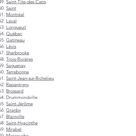
Saint-Tite-des-Caps
Saint
Montréal
Laval
Longueuil
Québec
Gatineau
Lévis
Sherbrooke
Trois-Rivières
Saguenay
Terrebonne
Saint-Jean-sur-Richelieu
Repentigny
Brossard
Drummondville
Saint-Jérôme
Granby
Blainville
Saint-Hyacinthe
Mirabel
Mascouche