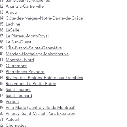
Saint-Jean-sur-Richelieu
Ahuntsic-Cartierville
Anjou
Côte-des-Neiges–Notre-Dame-de-Grâce
Lachine
LaSalle
Le Plateau-Mont-Royal
Le Sud-Ouest
L'Île-Bizard–Sainte-Geneviève
Mercier–Hochelaga-Maisonneuve
Montréal-Nord
Outremont
Pierrefonds-Roxboro
Rivière-des-Prairies–Pointe-aux-Trembles
Rosemont–La Petite-Patrie
Saint-Laurent
Saint-Léonard
Verdun
Ville-Marie (Centre-ville de Montréal)
Villeray–Saint-Michel–Parc-Extension
Auteuil
Chomedey