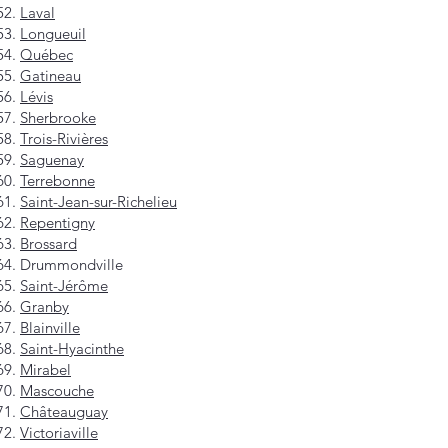
Laval
Longueuil
Québec
Gatineau
Lévis
Sherbrooke
Trois-Rivières
Saguenay
Terrebonne
Saint-Jean-sur-Richelieu
Repentigny
Brossard
Drummondville
Saint-Jérôme
Granby
Blainville
Saint-Hyacinthe
Mirabel
Mascouche
Châteauguay
Victoriaville