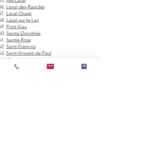
Îles-Laval
Laval-des-Rapides
Laval-Ouest
Laval-sur-le-Lac
Pont-Viau
Sainte-Dorothée
Sainte-Rose
Saint-François
Saint-Vincent-de-Paul
Vimont
Westmount
Mont-Royal
Hampstead
Côte-Saint-Luc
Dollard-des-Ormeaux
Pointe-Claire
Kirkland
Beaconsfield
Baie-D'Urfé
Sainte-Anne-de-Bellevue
Dorval
L'Île-Dorval