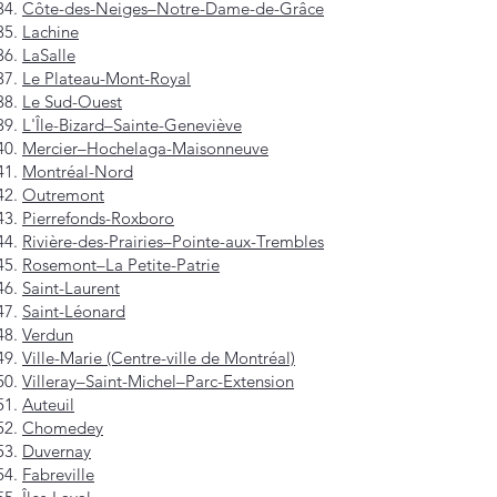
Côte-des-Neiges–Notre-Dame-de-Grâce
Lachine
LaSalle
Le Plateau-Mont-Royal
Le Sud-Ouest
L'Île-Bizard–Sainte-Geneviève
Mercier–Hochelaga-Maisonneuve
Montréal-Nord
Outremont
Pierrefonds-Roxboro
Rivière-des-Prairies–Pointe-aux-Trembles
Rosemont–La Petite-Patrie
Saint-Laurent
Saint-Léonard
Verdun
Ville-Marie (Centre-ville de Montréal)
Villeray–Saint-Michel–Parc-Extension
Auteuil
Chomedey
Duvernay
Fabreville