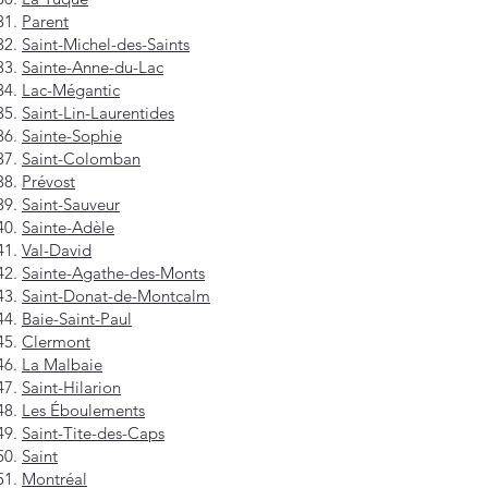
Parent
Saint-Michel-des-Saints
Sainte-Anne-du-Lac
Lac-Mégantic
Saint-Lin-Laurentides
Sainte-Sophie
Saint-Colomban
Prévost
Saint-Sauveur
Sainte-Adèle
Val-David
Sainte-Agathe-des-Monts
Saint-Donat-de-Montcalm
Baie-Saint-Paul
Clermont
La Malbaie
Saint-Hilarion
Les Éboulements
Saint-Tite-des-Caps
Saint
Montréal