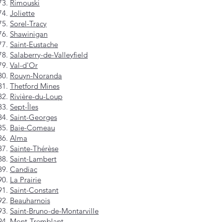
Rimouski
Joliette
Sorel-Tracy
Shawinigan
Saint-Eustache
Salaberry-de-Valleyfield
Val-d'Or
Rouyn-Noranda
Thetford Mines
Rivière-du-Loup
Sept-Îles
Saint-Georges
Baie-Comeau
Alma
Sainte-Thérèse
Saint-Lambert
Candiac
La Prairie
Saint-Constant
Beauharnois
Saint-Bruno-de-Montarville
Mont-Tremblant