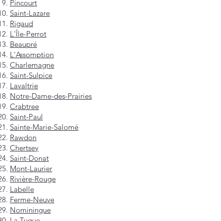
Pincourt
Saint-Lazare
Rigaud
L'Île-Perrot
Beaupré
L'Assomption
Charlemagne
Saint-Sulpice
Lavaltrie
Notre-Dame-des-Prairies
Crabtree
Saint-Paul
Sainte-Marie-Salomé
Rawdon
Chertsey
Saint-Donat
Mont-Laurier
Rivière-Rouge
Labelle
Ferme-Neuve
Nominingue
La Tuque