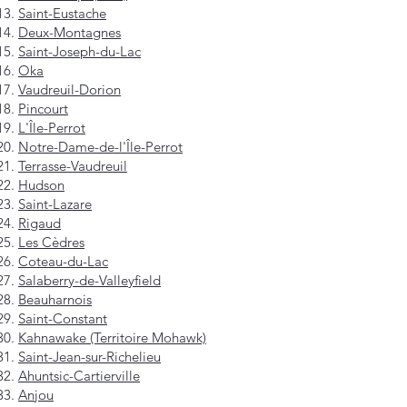
Saint-Eustache
Deux-Montagnes
Saint-Joseph-du-Lac
Oka
Vaudreuil-Dorion
Pincourt
L'Île-Perrot
Notre-Dame-de-l'Île-Perrot
Terrasse-Vaudreuil
Hudson
Saint-Lazare
Rigaud
Les Cèdres
Coteau-du-Lac
Salaberry-de-Valleyfield
Beauharnois
Saint-Constant
Kahnawake (Territoire Mohawk)
Saint-Jean-sur-Richelieu
Ahuntsic-Cartierville
Anjou