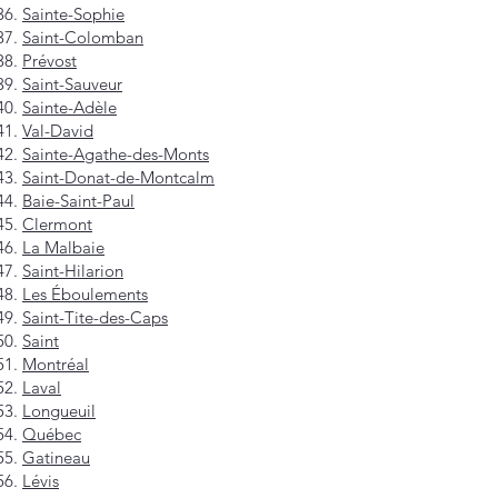
Sainte-Sophie
Saint-Colomban
Prévost
Saint-Sauveur
Sainte-Adèle
Val-David
Sainte-Agathe-des-Monts
Saint-Donat-de-Montcalm
Baie-Saint-Paul
Clermont
La Malbaie
Saint-Hilarion
Les Éboulements
Saint-Tite-des-Caps
Saint
Montréal
Laval
Longueuil
Québec
Gatineau
Lévis