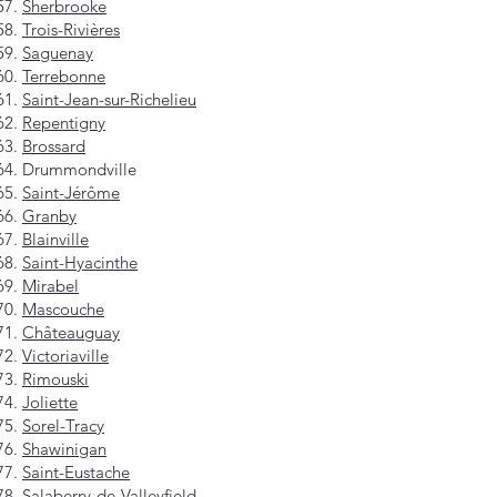
Sherbrooke
Trois-Rivières
Saguenay
Terrebonne
Saint-Jean-sur-Richelieu
Repentigny
Brossard
Drummondville
Saint-Jérôme
Granby
Blainville
Saint-Hyacinthe
Mirabel
Mascouche
Châteauguay
Victoriaville
Rimouski
Joliette
Sorel-Tracy
Shawinigan
Saint-Eustache
Salaberry-de-Valleyfield