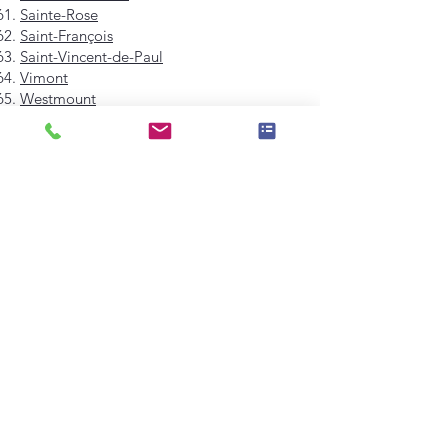
Sainte-Rose
Saint-François
Saint-Vincent-de-Paul
Vimont
Westmount
Mont-Royal
Hampstead
Côte-Saint-Luc
Dollard-des-Ormeaux
Pointe-Claire
Kirkland
Beaconsfield
Baie-D'Urfé
Sainte-Anne-de-Bellevue
Dorval
L'Île-Dorval
Montréal-Est
Montréal-Ouest
Senneville
Longueuil
Brossard