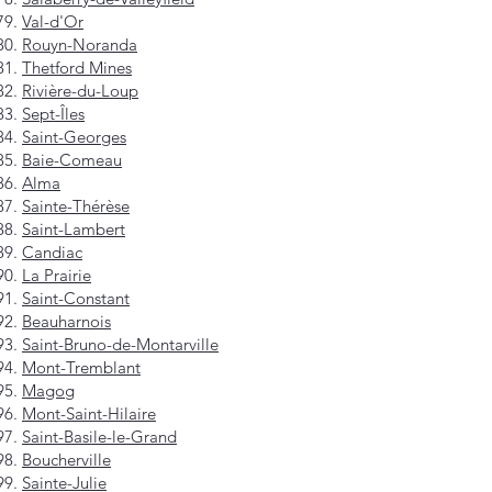
Val-d'Or
Rouyn-Noranda
Thetford Mines
Rivière-du-Loup
Sept-Îles
Saint-Georges
Baie-Comeau
Alma
Sainte-Thérèse
Saint-Lambert
Candiac
La Prairie
Saint-Constant
Beauharnois
Saint-Bruno-de-Montarville
Mont-Tremblant
Magog
Mont-Saint-Hilaire
Saint-Basile-le-Grand
Boucherville
Sainte-Julie