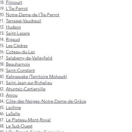
Pincourt
L'Île-Perrot
Notre-Dame-de-l'Île-Perrot
Terrasse-Vaudreuil
Hudson
Saint-Lazare
Rigaud
Les Cèdres
Coteau-du-Lac
Salaberry-de-Valleyfield
Beauharnois
Saint-Constant
Kahnawake (Territoire Mohawk)
Saint-Jean-sur-Richelieu
Ahuntsic-Cartierville
Anjou
Côte-des-Neiges–Notre-Dame-de-Grâce
Lachine
LaSalle
Le Plateau-Mont-Royal
Le Sud-Ouest