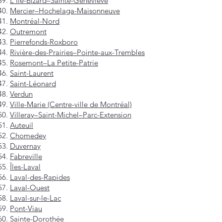
L'Île-Bizard–Sainte-Geneviève
Mercier–Hochelaga-Maisonneuve
Montréal-Nord
Outremont
Pierrefonds-Roxboro
Rivière-des-Prairies–Pointe-aux-Trembles
Rosemont–La Petite-Patrie
Saint-Laurent
Saint-Léonard
Verdun
Ville-Marie (Centre-ville de Montréal)
Villeray–Saint-Michel–Parc-Extension
Auteuil
Chomedey
Duvernay
Fabreville
Îles-Laval
Laval-des-Rapides
Laval-Ouest
Laval-sur-le-Lac
Pont-Viau
Sainte-Dorothée