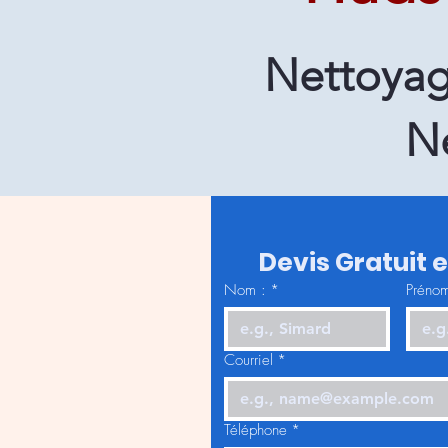
Nettoyag
N
Devis Gratuit 
Nom :
*
Prénom
Courriel
*
Téléphone
*