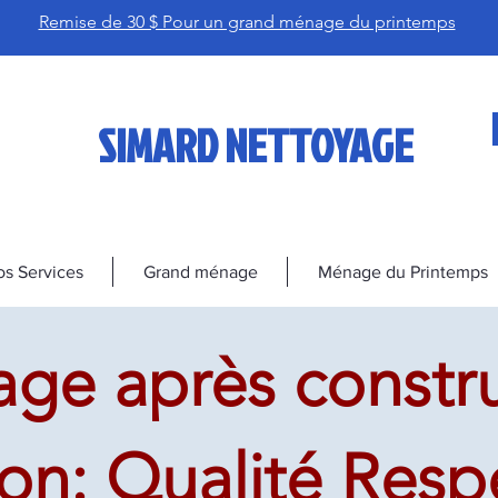
Remise de 30 $ Pour un grand ménage du printemps
SIMARD NETTOYAGE
s Services
Grand ménage
Ménage du Printemps
ge après constru
on: Qualité Resp