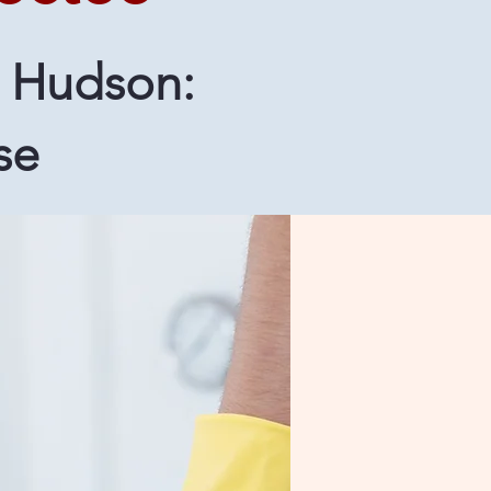
à Hudson:
se