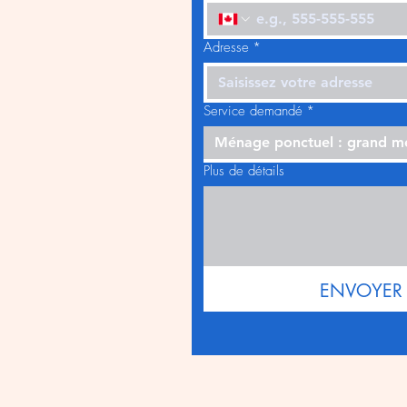
Adresse
*
Service demandé
*
Ménage ponctuel : grand 
Plus de détails
ENVOYER