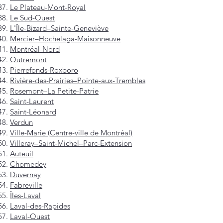
Le Plateau-Mont-Royal
Le Sud-Ouest
L'Île-Bizard–Sainte-Geneviève
Mercier–Hochelaga-Maisonneuve
Montréal-Nord
Outremont
Pierrefonds-Roxboro
Rivière-des-Prairies–Pointe-aux-Trembles
Rosemont–La Petite-Patrie
Saint-Laurent
Saint-Léonard
Verdun
Ville-Marie (Centre-ville de Montréal)
Villeray–Saint-Michel–Parc-Extension
Auteuil
Chomedey
Duvernay
Fabreville
Îles-Laval
Laval-des-Rapides
Laval-Ouest