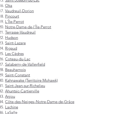
Saint-Joseph-du-Lac
Oka
Vaudreuil-Dorion
Pincourt
L'Île-Perrot
Notre-Dame-de-l'Île-Perrot
Terrasse-Vaudreuil
Hudson
Saint-Lazare
Rigaud
Les Cèdres
Coteau-du-Lac
Salaberry-de-Valleyfield
Beauharnois
Saint-Constant
Kahnawake (Territoire Mohawk)
Saint-Jean-sur-Richelieu
Ahuntsic-Cartierville
Anjou
Côte-des-Neiges–Notre-Dame-de-Grâce
Lachine
LaSalle