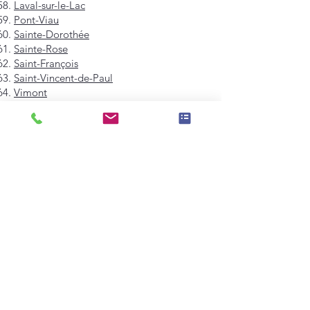
Laval-sur-le-Lac
Pont-Viau
Sainte-Dorothée
Sainte-Rose
Saint-François
Saint-Vincent-de-Paul
Vimont
Westmount
Mont-Royal
Hampstead
Côte-Saint-Luc
Dollard-des-Ormeaux
Pointe-Claire
Kirkland
Beaconsfield
Baie-D'Urfé
Sainte-Anne-de-Bellevue
Dorval
L'Île-Dorval
Montréal-Est
Montréal-Ouest