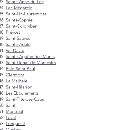
Sainte-Anne-du-Lac
Lac-Mégantic
Saint-Lin-Laurentides
Sainte-Sophie
Saint-Colomban
Prévost
Saint-Sauveur
Sainte-Adèle
Val-David
Sainte-Agathe-des-Monts
Saint-Donat-de-Montcalm
Baie-Saint-Paul
Clermont
La Malbaie
Saint-Hilarion
Les Éboulements
Saint-Tite-des-Caps
Saint
Montréal
Laval
Longueuil
Québec