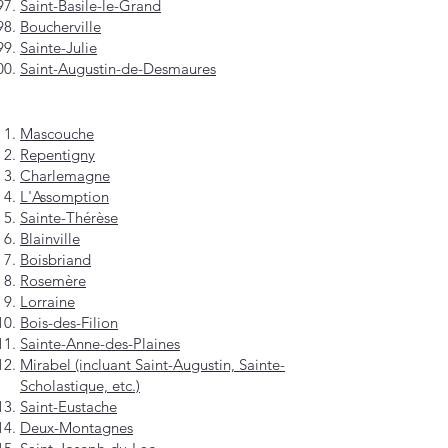
Saint-Basile-le-Grand
Boucherville
Sainte-Julie
Saint-Augustin-de-Desmaures
Mascouche
Repentigny
Charlemagne
L'Assomption
Sainte-Thérèse
Blainville
Boisbriand
Rosemère
Lorraine
Bois-des-Filion
Sainte-Anne-des-Plaines
Mirabel (incluant Saint-Augustin, Sainte-
Scholastique, etc.)
Saint-Eustache
Deux-Montagnes