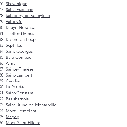
Shawinigan
Saint-Eustache
Salaberry-de-Valleyfield
Val-d'Or
Rouyn-Noranda
Thetford Mines
Rivière-du-Loup
Sept-Îles
Saint-Georges
Baie-Comeau
Alma
Sainte-Thérèse
Saint-Lambert
Candiac
La Prairie
Saint-Constant
Beauharnois
Saint-Bruno-de-Montarville
Mont-Tremblant
Magog
Mont-Saint-Hilaire