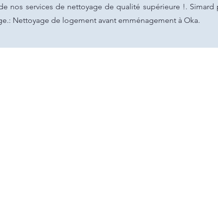
r de nos services de nettoyage de qualité supérieure !. Simar
age.: Nettoyage de logement avant emménagement à Oka.