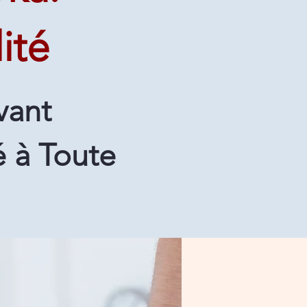
ité
vant
 à Toute