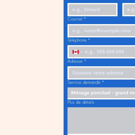
Courriel
*
Téléphone
*
Adresse
*
Service demandé
*
Ménage ponctuel : grand 
Plus de détails