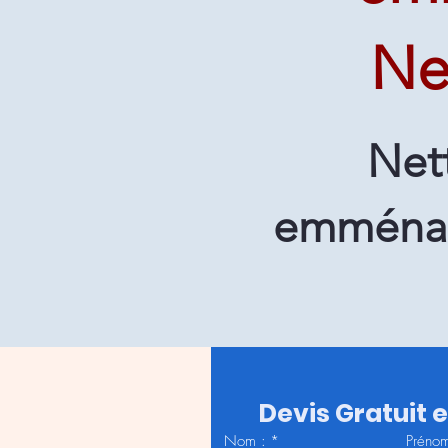
Ne
Net
emménag
Devis Gratuit 
Nom :
*
Prénom