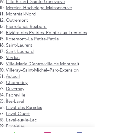
L'Île-Bizard–Sainte-Geneviève
Mercier–Hochelaga-Maisonneuve
Montréal-Nord
Outremont
Pierrefonds-Roxboro
Rivière-des-Prairies–Pointe-aux-Trembles
Rosemont–La Petite-Patrie
Saint-Laurent
Saint-Léonard
Verdun
Ville-Marie (Centre-ville de Montréal)
Villeray–Saint-Michel–Parc-Extension
Auteuil
Chomedey
Duvernay
Fabreville
Îles-Laval
Laval-des-Rapides
Laval-Ouest
Laval-sur-le-Lac
Pont-Viau
Sainte-Dorothée