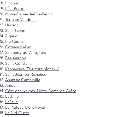
Pincourt
L'Île-Perrot
Notre-Dame-de-l'Île-Perrot
Terrasse-Vaudreuil
Hudson
Saint-Lazare
Rigaud
Les Cèdres
Coteau-du-Lac
Salaberry-de-Valleyfield
Beauharnois
Saint-Constant
Kahnawake (Territoire Mohawk)
Saint-Jean-sur-Richelieu
Ahuntsic-Cartierville
Anjou
Côte-des-Neiges–Notre-Dame-de-Grâce
Lachine
LaSalle
Le Plateau-Mont-Royal
Le Sud-Ouest