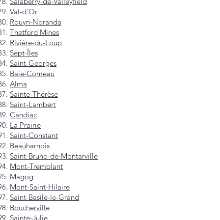
Salaberry-de-Valleyfield
Val-d'Or
Rouyn-Noranda
Thetford Mines
Rivière-du-Loup
Sept-Îles
Saint-Georges
Baie-Comeau
Alma
Sainte-Thérèse
Saint-Lambert
Candiac
La Prairie
Saint-Constant
Beauharnois
Saint-Bruno-de-Montarville
Mont-Tremblant
Magog
Mont-Saint-Hilaire
Saint-Basile-le-Grand
Boucherville
Sainte-Julie