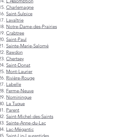
L'Assomption
Charlemagne
Saint-Sulpice
Lavaltrie
Notre-Dame-des-Prairies
Crabtree
Saint-Paul
Sainte-Marie-Salomé
Rawdon
Chertsey
Saint-Donat
Mont-Laurier
Rivière-Rouge
Labelle
Ferme-Neuve
Nominingue
La Tuque
Parent
Saint-Michel-des-Saints
Sainte-Anne-du-Lac
Lac-Mégantic
Saint-Lin-Laurentides